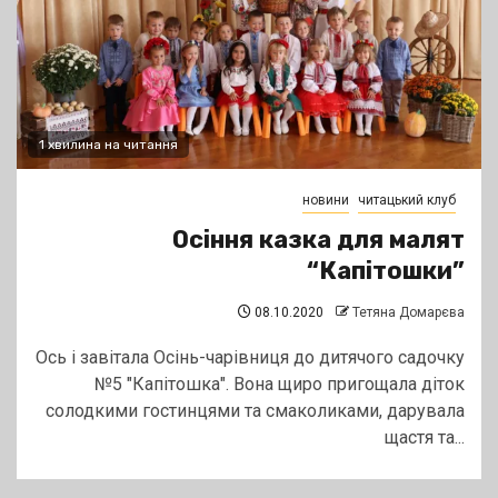
1 хвилина на читання
новини
читацький клуб
Осіння казка для малят
“Капітошки”
08.10.2020
Тетяна Домарєва
Ось і завітала Осінь-чарівниця до дитячого садочку
№5 "Капітошка". Вона щиро пригощала діток
солодкими гостинцями та смаколиками, дарувала
щастя та...