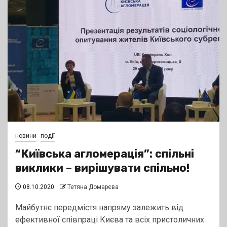
новини
події
“Київська агломерація”: спільні
виклики – вирішувати спільно!
08.10.2020
Тетяна Домарєва
Майбутнє передмістя напряму залежить від
ефективної співпраці Києва та всіх пристоличних