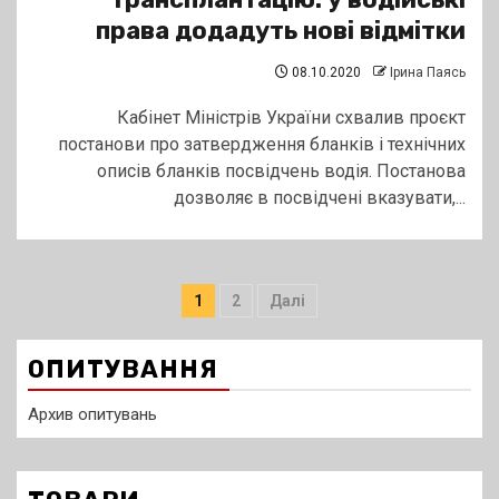
права додадуть нові відмітки
08.10.2020
Ірина Паясь
Кабінет Міністрів України схвалив проєкт
постанови про затвердження бланків і технічних
описів бланків посвідчень водія. Постанова
дозволяє в посвідчені вказувати,...
Пагінація
1
2
Далі
записів
ОПИТУВАННЯ
Архив опитувань