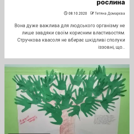
рослина
08.10.2020
Тетяна Домарєва
Вона дуже важлива для людського організму не
лише завдяки своїм корисним властивостям.
Стручкова квасоля не вбирає шкідливі сполуки
іззовні, що...