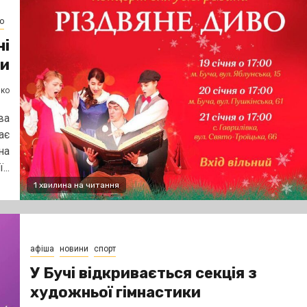
о
ні
и
нко
ва
ає
на
..
1 хвилина на читання
афіша
новини
спорт
У Бучі відкривається секція з
художньої гімнастики