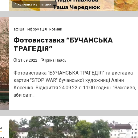
1 хвилина на читання
афіша
інформація
новини
Фотовиставка “БУЧАНСЬКА
ТРАГЕДІЯ”
21.09.2022
Ірина Паясь
Фотовиставка "БУЧАНСЬКА ТРАГЕДІЯ" та виставка
картин "STOP WAR" бучанської художниці Аліни
Косенко. Відкриття 24.09.22 о 11:00 годині. "Важливо,
аби світ...
и