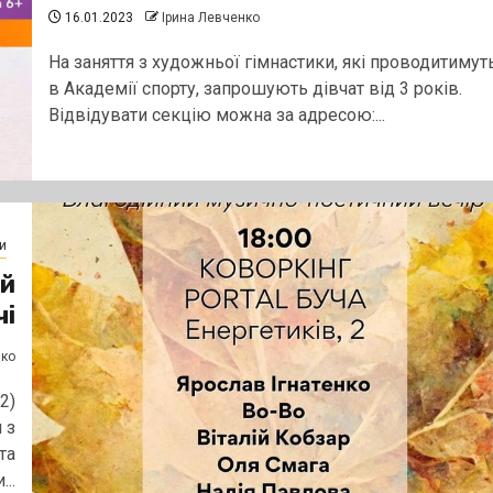
16.01.2023
Ірина Левченко
На заняття з художньої гімнастики, які проводитимут
в Академії спорту, запрошують дівчат від 3 років.
Відвідувати секцію можна за адресою:...
и
ий
чі
нко
2)
 з
та
..