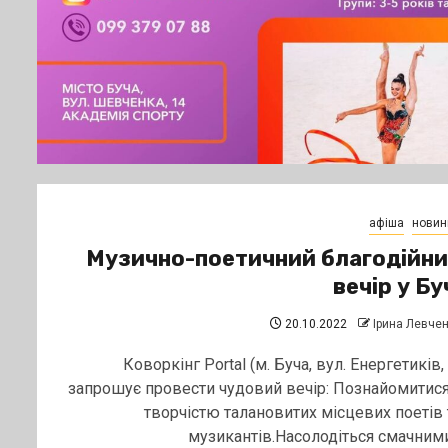
афіша
новин
Музично-поетичний благодійн
вечір у Бу
20.10.2022
Ірина Левче
Коворкінг Portal (м. Буча, вул. Енергетиків, 
запрошує провести чудовий вечір: Познайомитися
творчістю талановитих місцевих поетів 
музикантів.Насолодіться смачними.