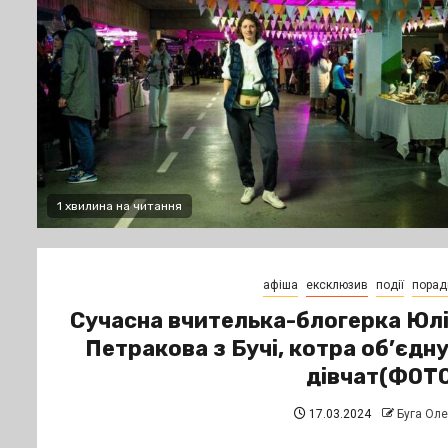
1 хвилина на читання
афіша
ексклюзив
події
порад
Сучасна вчителька-блогерка Юл
Петракова з Бучі, котра об’єдн
дівчат(ФОТ
17.03.2024
Буга Ол