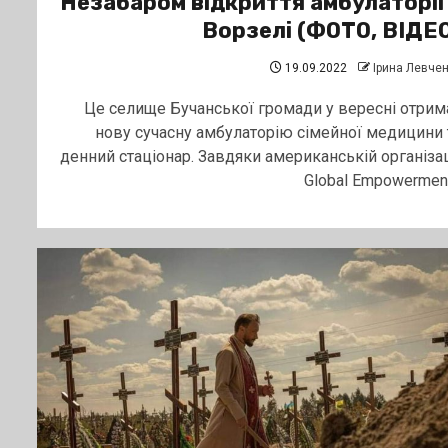
Незабаром відкриття амбулаторії
Ворзелі (ФОТО, ВІДЕ
19.09.2022
Ірина Левче
Це селище Бучанської громади у вересні отрим
нову сучасну амбулаторію сімейної медицини 
денний стаціонар. Завдяки американській організац
Global Empowerment.