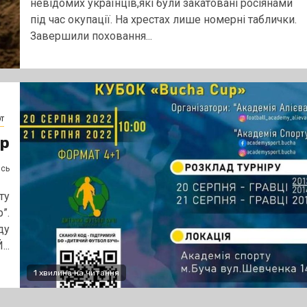
невідомих українців,які були закатовані росіянами
під час окупації. На хрестах лише номерні таблички.
Завершили поховання...
т
ір
ясь
ту
”.
ду
..
1 хвилина на читання