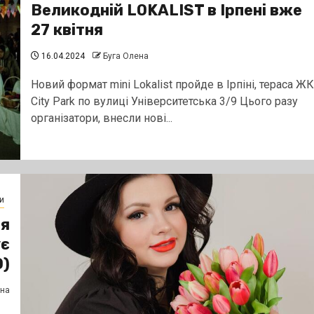
Великодній LOKALIST в Ірпені вже
27 квітня
16.04.2024
Буга Олена
Новий формат mini Lokalist пройде в Ірпінi, тераса ЖК
City Park по вулиці Університетська 3/9 Цього разу
організатори, внесли нові...
и
ія
ує
О)
ена