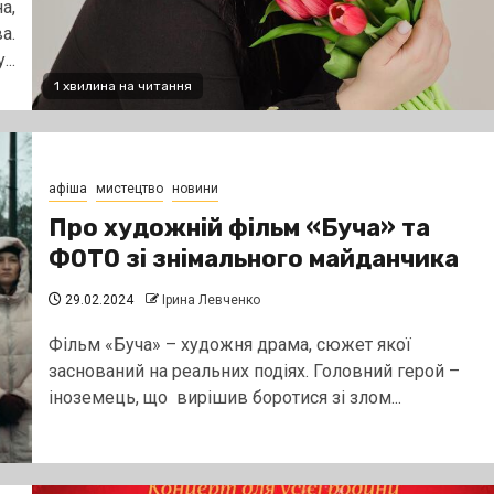
а,
а.
..
1 хвилина на читання
афіша
мистецтво
новини
Про художній фільм «Буча» та
ФОТО зі знімального майданчика
29.02.2024
Ірина Левченко
Фільм «Буча» – художня драма, сюжет якої
заснований на реальних подіях. Головний герой –
іноземець, що вирішив боротися зі злом...