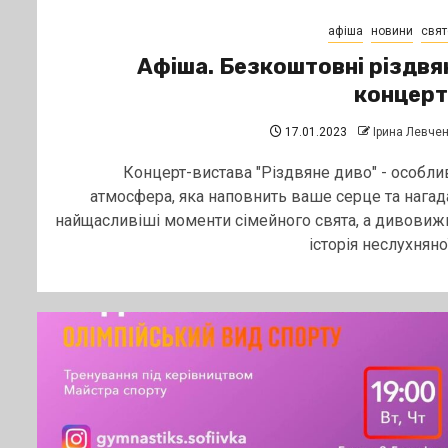
афіша
новини
свят
Афіша. Безкоштовні різдвя
концерт
17.01.2023
Ірина Левче
Концерт-вистава "Різдвяне диво" - особли
атмосфера, яка наповнить ваше серце та нагад
найщасливіші моменти сімейного свята, а дивовиж
історія неслухняної.