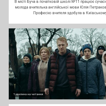
В місті Буча в початковій школі №11 працює сучасн
молода вчителька англійської мови Юлія Петраков
Професію вчителя здобула в Київському.
1 хвилина на читання