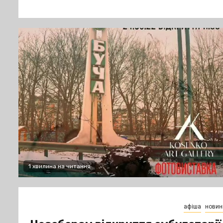
1 хвилина на читання
афіша
новин