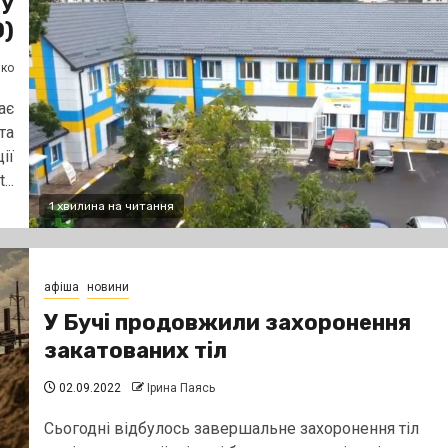
 у
О)
нко
ає
та
ії
..
1 хвилина на читання
афіша
новини
У Бучі продовжили захоронення
закатованих тіл
02.09.2022
Ірина Паясь
Сьогодні відбулось завершальне захоронення тіл