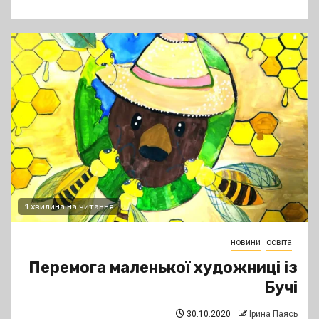
1 хвилина на читання
новини
освіта
Перемога маленької художниці із
Бучі
30.10.2020
Ірина Паясь