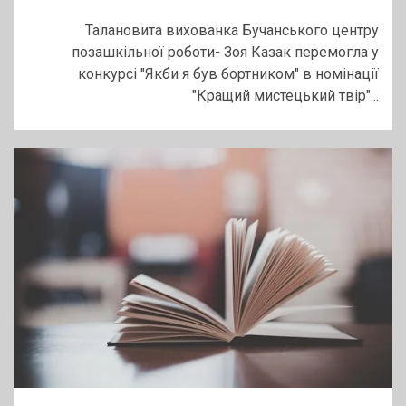
Талановита вихованка Бучанського центру
позашкільної роботи- Зоя Казак перемогла у
конкурсі "Якби я був бортником" в номінації
"Кращий мистецький твір"...