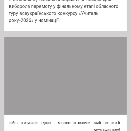
виборола перемогу у фінальному етапі обласного
туру всеукраїнського конкурсу «Учитель
року-2026» у номінації...
війна та окупація
здоров'я
мистецтво
новини
події
технології
читацький клуб