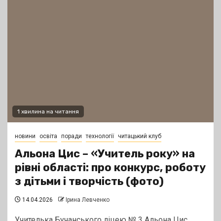
1 хвилина на читання
новини
освіта
поради
технології
читацький клуб
Альона Цис – «Учитель року» на
рівні області: про конкурс, роботу
з дітьми і творчість (фото)
14.04.2026
Ірина Левченко
Учителька Бучанського ліцею № 3 Альона Цис