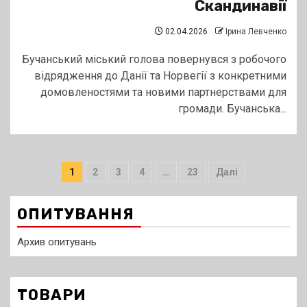
Скандинавії
02.04.2026
Ірина Левченко
Бучанський міський голова повернувся з робочого
відрядження до Данії та Норвегії з конкретними
домовленостями та новими партнерствами для
громади. Бучанська...
Пагінація
1
2
3
4
…
23
Далі
записів
ОПИТУВАННЯ
Архив опитувань
ТОВАРИ