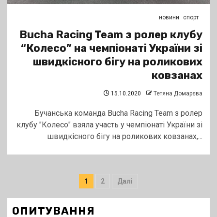
новини
спорт
Bucha Racing Team з ролер клубу
“Колесо” на чемпіонаті України зі
швидкісного бігу на роликових
ковзанах
15.10.2020
Тетяна Домарєва
Бучанська команда Bucha Racing Team з ролер
клубу "Колесо" взяла участь у чемпіонаті України зі
швидкісного бігу на роликових ковзанах,...
Пагінація
1
2
Далі
записів
ОПИТУВАННЯ