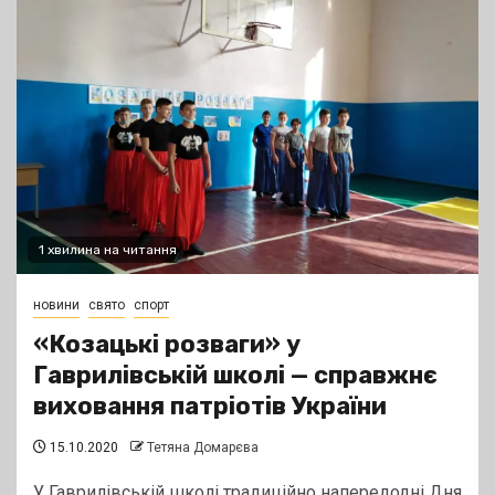
1 хвилина на читання
новини
свято
спорт
«Козацькі розваги» у
Гаврилівській школі — справжнє
виховання патріотів України
15.10.2020
Тетяна Домарєва
У Гаврилівській школі традиційно напередодні Дня