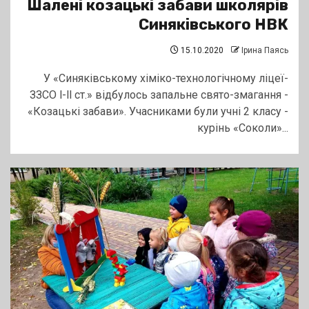
Шалені козацькі забави школярів
Синяківського НВК
15.10.2020
Ірина Паясь
У «Синяківському хіміко-технологічному ліцеї-
ЗЗСО l-ll ст.» відбулось запальне свято-змагання -
«Козацькі забави». Учасниками були учні 2 класу -
курінь «Соколи»...