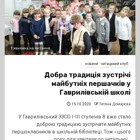
1 хвилина на читання
новини
читацький клуб
Добра традиція зустрічі
майбутніх першачків у
Гаврилівській школі
15.10.2020
Тетяна Домарєва
У Гаврилівський ЗЗСО І-ІІІ ступенів 8 вже стало
доброю традицією зустрічати майбутніх
першокласників в шкільній бібліотеці. Тож і цього
року діти завітали до читальної...