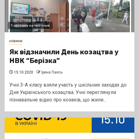
1 хвилина на читання
новини
Як відзначили День козацтва у
НВК “Берізка”
15.10.2020
Ірина Паясь
Учні 3-А класу взяли участь у шкільних заходах до
Дня Українського козацтва. Учні переглянули
пізнавальне відео про козаків, що жили...