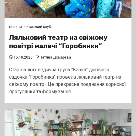
новини
читацький клуб
Ляльковий театр на свіжому
повітрі малечі “Горобинки”
15.10.2020
Тетяна Домарєва
Старша логопедична група "Казка" дитячого
садочка "Горобинка" провела ляльковий театр на
свіжому повітрі. Це прекрасне поєднання корисної
прогулянки та формування...