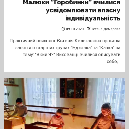
Малюки “Горобинки” вчилися
усвідомлювати власну
індивідуальність
09.10.2020
Тетяна Домарєва
Практичний психолог Євгенія Кельганкіна провела
заняття в старших групах "Бджілка" та "Казка" на
тему: "Який Я?" Вихованці вчилися описувати
себе,...