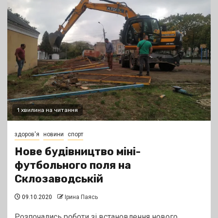
1 хвилина на читання
здоров'я
новини
спорт
Нове будівництво міні-
футбольного поля на
Склозаводській
09.10.2020
Ірина Паясь
Розпочались роботи зі встановлення нового