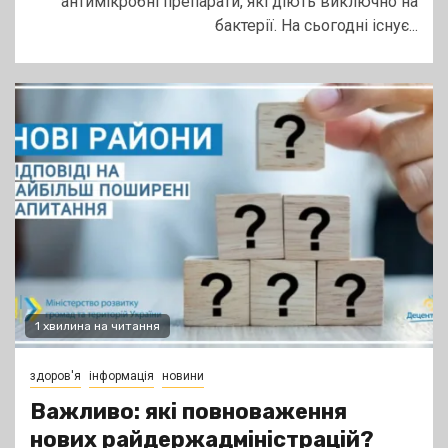
антимікробні препарати, які діють виключно на
бактерії. На сьогодні існує...
1 хвилина на читання
здоров'я
інформація
новини
Важливо: які повноваження
нових райдержадміністрацій?