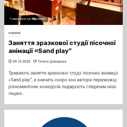
1 хвилина на читання
новини
Заняття зразкової студії пісочної
анімації «Sand play”
09.10.2020
Тетяна Домарєва
Тривають заняття зразкової студії пісочної анімації
«Sand play”, а значить скоро юні автори переможці
різноманітних конкурсів подарують глядачам нові
піщані...