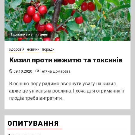
1 хвилина на читання
здоров'я
новини
поради
Кизил проти нежитю та токсинів
09.10.2020
Тетяна Домарєва
В осінню пору радимо звернути увагу на кизил,
адже це унікальна рослина. І хоча для отримання її
плодів треба витратити...
ОПИТУВАННЯ