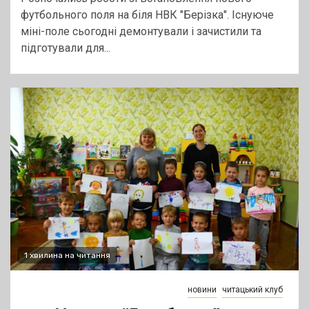
футбольного поля на біля НВК "Берізка". Існуюче
міні-поле сьогодні демонтували і зачистили та
підготували для...
1 хвилина на читання
новини
читацький клуб