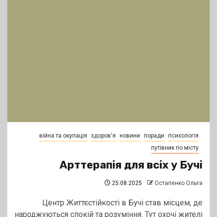
війна та окупація
здоров'я
новини
поради
психологія
путівник по місту
Арттерапія для всіх у Бучі
25.08.2025
Остапенко Ольга
Центр Життєстійкості в Бучі став місцем, де
народжуються спокій та розуміння. Тут охочі жителі