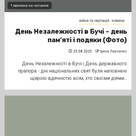
1 хвилина на читання
війна та окупація
новини
День Незалежності в Бучі – день
пам’яті і подяки (Фото)
25.08.2025
Ірина Левченко
День Незалежності в Бучі і День державного
прапора - дні національних свят були наповнені
щирою вдячністю всім, хто своїми діями...