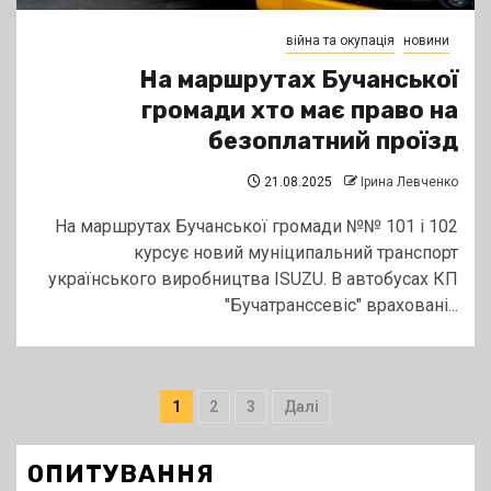
війна та окупація
новини
На маршрутах Бучанської
громади хто має право на
безоплатний проїзд
21.08.2025
Ірина Левченко
На маршрутах Бучанської громади №№ 101 і 102
курсує новий муніципальний транспорт
українського виробництва ISUZU. В автобусах КП
"Бучатранссевіс" враховані...
Пагінація
1
2
3
Далі
записів
ОПИТУВАННЯ