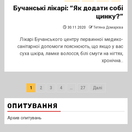
Бучанські лікарі: “Як додати собі
цинку?”
30.11.2020
Тетяна Домарєва
Лікарі Бучанського центру первинної медико-
санітарної допомоги пояснюють, що якщо у вас
суха шкіра, ламке волосся, білі смуги на нігтях,
хронічна...
Пагінація
1
2
3
4
…
27
Далі
записів
ОПИТУВАННЯ
Архив опитувань