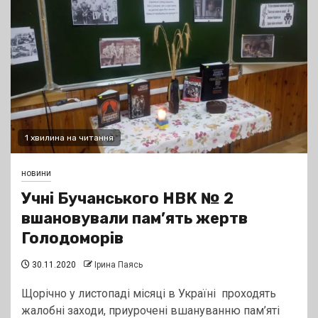
1 хвилина на читання
новини
Учні Бучанського НВК № 2
вшановували пам’ять жертв
Голодоморів
30.11.2020
Ірина Паясь
Щорічно у листопаді місяці в Україні проходять
жалобні заходи, приурочені вшануванню пам’яті