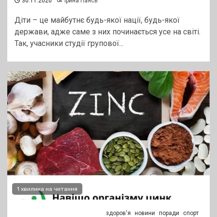
30.11.2020
Ірина Паясь
Діти – це майбутнє будь-якої нації, будь-якої
держави, адже саме з них починається усе на світі.
Так, учасники студії групової...
1 хвилина на читання
здоров'я
новини
поради
спорт