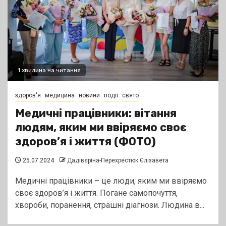
1 хвилина на читання
здоров'я
медицина
новини
події
свято
Медичні працівники: вітання
людям, яким ми ввіряємо своє
здоров’я і життя (ФОТО)
25.07.2024
Дадівєріна-Перехрестюк Єлізавета
Медичні працівники – це люди, яким ми ввіряємо
своє здоров’я і життя. Погане самопочуття,
хвороби, поранення, страшні діагнози. Людина в...