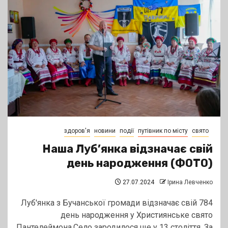
здоров'я
новини
події
путівник по місту
свято
Наша Луб’янка відзначає свій
день народження (ФОТО)
27.07.2024
Ірина Левченко
Луб'янка з Бучанської громади відзначає свій 784
день народження у Християнське свято
Пантелеймона.Село зародилося ще у 13 століття. За