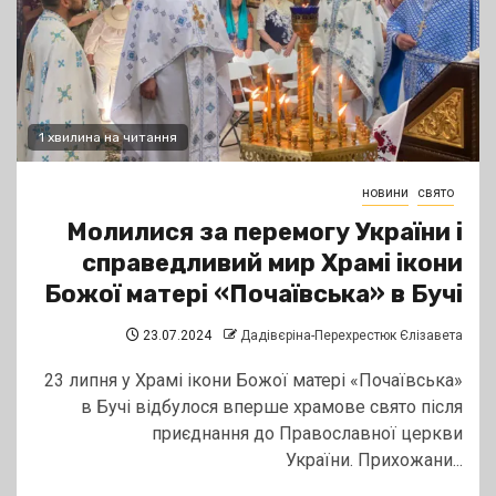
1 хвилина на читання
новини
свято
Молилися за перемогу України і
справедливий мир Храмі ікони
Божої матері «Почаївська» в Бучі
23.07.2024
Дадівєріна-Перехрестюк Єлізавета
23 липня у Храмі ікони Божої матері «Почаївська»
в Бучі відбулося вперше храмове свято після
приєднання до Православної церкви
України. Прихожани...