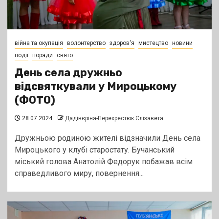
війна та окупація
волонтерство
здоров'я
мистецтво
новини
події
поради
свято
День села дружньо
відсвяткували у Мироцькому
(ФОТО)
28.07.2024
Дадівєріна-Перехрестюк Єлізавета
Дружньою родиною жителі відзначили День села
Мироцького у клубі старостату. Бучанський
міський голова Анатолій Федорук побажав всім
справедливого миру, повернення...