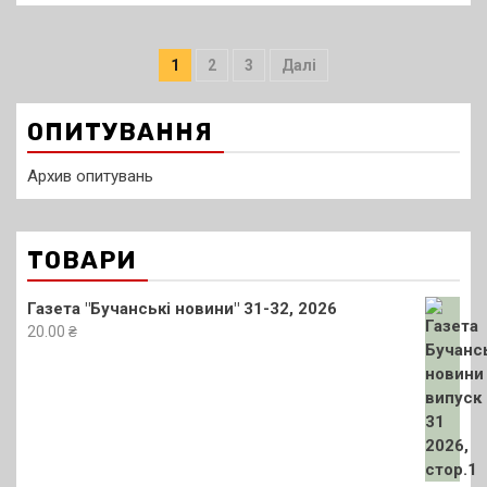
Пагінація
1
2
3
Далі
записів
ОПИТУВАННЯ
Архив опитувань
ТОВАРИ
Газета "Бучанські новини" 31-32, 2026
20.00
₴