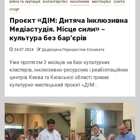
війна та окупація
волонтерство
ексклюзив
мистецтво
освіта
спорт
Проєкт «ДІМ: Дитяча Інклюзивна
Медіастудія. Місце сили» –
культура без бар’єрів
24.07.2024
Дадівєріна-Перехрестюк Єлізавета
Уже протягом 3 місяців на базі культурних
кластерів, інклюзивно-ресурсних і реабілітаційних
центрів Києва та Київської області триває
культурно-мистецький проєкт «ДІМ:...