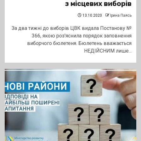
з місцевих виборів
13.10.2020
Ірина Паясь
За два тижні до виборів ЦВК видала Постанову №
366, якою роз'яснила порядок заповнення
виборчого бюлетеня. Бюлетень вважається
НЕДІЙСНИМ лише...