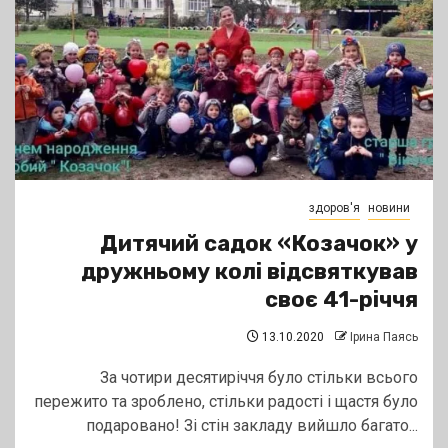
здоров'я
новини
Дитячий садок «Козачок» у
дружньому колі відсвяткував
своє 41-річчя
13.10.2020
Ірина Паясь
За чотири десятиріччя було стільки всього
пережито та зроблено, стільки радості і щастя було
подаровано! Зі стін закладу вийшло багато...