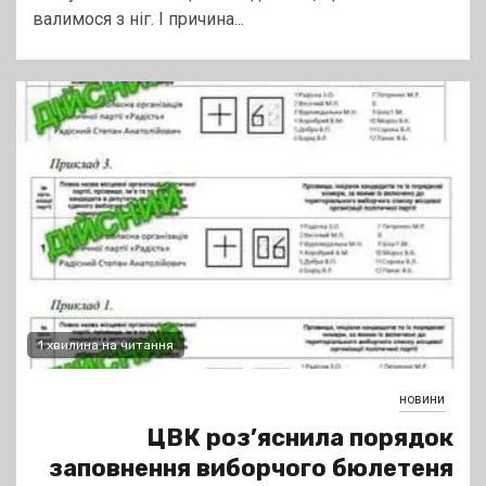
валимося з ніг. І причина...
1 хвилина на читання
новини
ЦВК роз’яснила порядок
заповнення виборчого бюлетеня