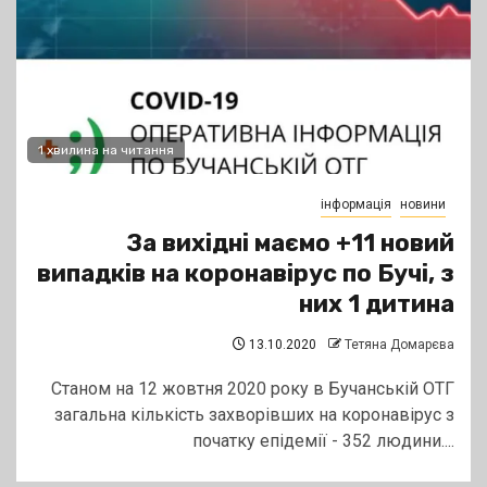
1 хвилина на читання
інформація
новини
За вихідні маємо +11 новий
випадків на коронавірус по Бучі, з
них 1 дитина
13.10.2020
Тетяна Домарєва
Cтаном на 12 жовтня 2020 року в Бучанській ОТГ
загальна кількість захворівших на коронавірус з
початку епідемії - 352 людини....