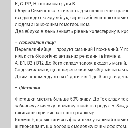
К, С, РР, Н і вітаміни групи В.
Яблука Симиренка вживають для поліпшення травленн
входить до складу яблук, сприяє збільшенню кілько
людям зі зниженим гемоглобіном.
Два яблука в день знизять рівень холестерину в кров
–
Перепелині яйця
Перепелині яйця – продукт смачний і поживний. У п
кількість біологічно активних речовин і вітамінів:
А, В1, В2 і В12 До його складу також входять магній, 
Слід зауважити, що в перепелиному яйці міститься м
Дітям рекомендується з’їдати від 1 до 3 яєць в ден
–
Фісташки
Фісташки містять більше 50% жиру. До їх складу так
забезпечує високу поживну цінність продукту. Зав
вживання при виснаженні організму.
Вітамін Е, що міститься в фісташках у великій кільк
антиоксидант, що володіє омолоджуючим ефектом.