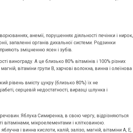
рюваннях, анемії, порушеннях діяльності печінки і нирок,
ії, запаленні органів дихальної системи. Родзинки
прияють зміцненню ясен і зубів.
сті винограду. А це близько 80% вітамінів і 100% різних
магній, вітаміни групи В, харчові волокна, винна і олеїнова
ий рівень вмісту цукру (близько 80%) їх не
беті, серцевій недостатності, виразці шлунка і
х речовин. Яблука Симиренка, в свою чергу, відрізняються
ті вітамінами, мікроелементами і клітковиною.
лучна і винна кислоти, калій, залізо, магній, вітаміни А, Е,