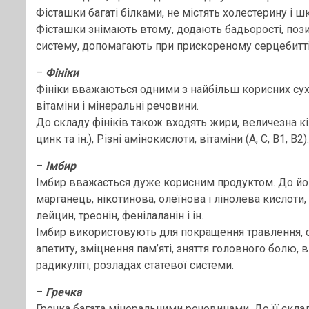
Фісташки багаті білками, не містять холестерину і ш
Фісташки знімають втому, додають бадьорості, поз
систему, допомагають при прискореному серцебитті
–
Фініки
Фініки вважаються одними з найбільш корисних сухо
вітаміни і мінеральні речовини.
До складу фініків також входять жири, величезна кіл
цинк та ін.), Різні амінокислоти, вітаміни (А, С, В1, В2).
–
Імбир
Імбир вважається дуже корисним продуктом. До його 
марганець, нікотинова, олеїнова і лінолева кислоти, в
лейцин, треонін, фенілаланін і ін.
Імбир використовують для покращення травлення, 
апетиту, зміцнення пам’яті, зняття головного болю, 
радикуліті, розладах статевої системи.
–
Гречка
Гречка багата мінеральними речовинами. До її складу