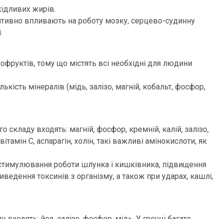
кідливих жирів.
итивно впливають на роботу мозку, серцево-судинну
.
фруктів, тому що містять всі необхідні для людини
ькість мінералів (мідь, залізо, магній, кобальт, фосфор,
складу входять: магній, фосфор, кремній, калій, залізо,
ітамін С, аспарагін, холін, такі важливі амінокислоти, як
стимулювання роботи шлунка і кишківника, підвищення
виведення токсинів з організму, а також при ударах, кашлі,
 входять: йод, залізо, фосфор, мідь. У гречці багато