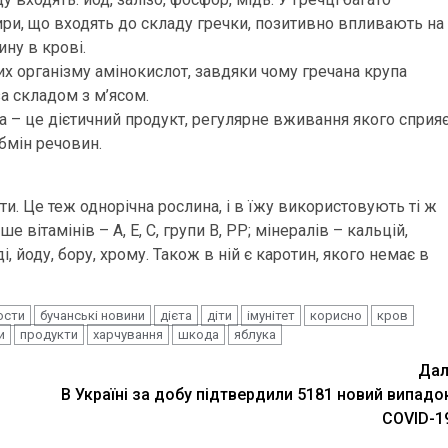
 жири, що входять до складу гречки, позитивно впливають на
ну в крові.
них організму амінокислот, завдяки чому гречана крупа
а складом з м’ясом.
а – це дієтичний продукт, регулярне вживання якого сприя
бмін речовин.
ти. Це теж однорічна рослина, і в їжу використовують ті ж
е вітамінів – А, Е, С, групи В, РР; мінералів – кальцій,
і, йоду, бору, хрому. Також в ній є каротин, якого немає в
ости
бучанські новини
дієта
діти
імунітет
корисно
кров
и
продукти
харчування
шкода
яблука
Дал
В Україні за добу підтвердили 5181 новий випадо
COVID-1