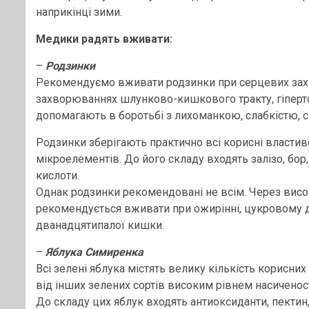
наприкінці зими.
Медики радять вживати:
–
Родзинки
Рекомендуємо вживати родзинки при серцевих захво
захворюваннях шлунково-кишкового тракту, гіпертон
допомагають в боротьбі з лихоманкою, слабкістю, с
Родзинки зберігають практично всі корисні властиво
мікроелементів. До його складу входять залізо, бор, 
кислоти.
Однак родзинки рекомендовані не всім. Через висок
рекомендується вживати при ожирінні, цукровому діа
дванадцятипалої кишки.
–
Яблука Симиренка
Всі зелені яблука містять велику кількість корисни
від інших зелених сортів високим рівнем насиченос
До складу цих яблук входять антиоксиданти, пектин, яб