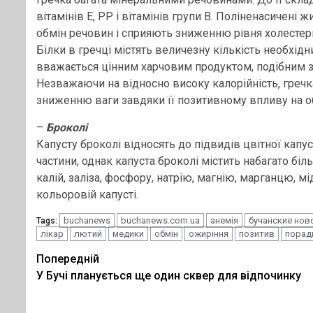
вітамінів Е, РР і вітамінів групи В. Поліненасичені
обмін речовин і сприяють зниженню рівня холестери
Білки в гречці містять величезну кількість необхід
вважається цінним харчовим продуктом, подібним з
Незважаючи на відносно високу калорійність, гречк
зниженню ваги завдяки її позитивному впливу на о
–
Броколі
Капусту броколі відносять до підвидів цвітної капус
частини, однак капуста броколі містить набагато більш
калій, заліза, фосфору, натрію, магнію, марганцю, мід
кольоровій капусті.
buchanews
buchanews.com.ua
анемія
бучанские нов
Tags:
лікар
лютий
медики
обмін
ожиріння
позитив
порад
Post
Попередній
У Бучі планується ще один сквер для відпочинку
navigation