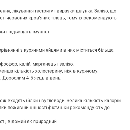
я, лікування гастриту і виразки шлунка. Залізо, що
сті червоних кров’яних тілець, тому їх рекомендують
і і підвищать імунітет.
орівнянні з курячими яйцями в них міститься більша
фосфор, калій, марганець і залізо.
енша кількість холестерину, ніж в курячому.
ь. Дорослим 4-5 яєць в день.
ож входять білки і вуглеводи. Велика кількість калорій
дяки поживній цінності фісташки рекомендують до
ості, відомий як природний