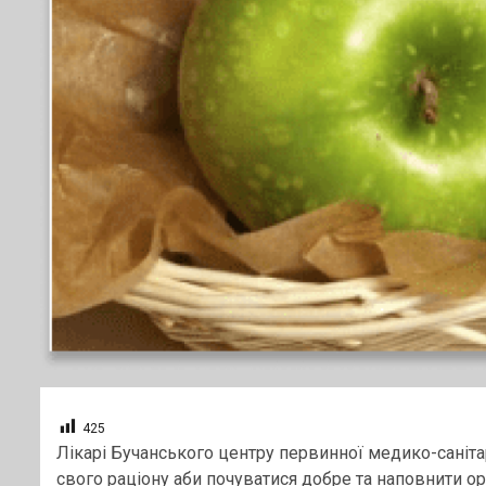
425
Лікарі Бучанського центру первинної медико-саніта
свого раціону аби почуватися добре та наповнити 