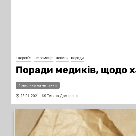
здоров'я
інформація
новини
поради
Поради медиків, щодо 
1 хвилина на читання
28.01.2021
Тетяна Домарєва