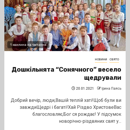
1 хвилина на читання
новини
свято
Дошкільнята “Сонячного” весело
щедрували
20.01.2021
Ірина Паясь
Добрий вечір, люди,Вашій теплій хаті!Щоб були ви
завждиЩедрі і багаті!Хай Різдво ХристовеВас
благословляє,Бог ся рождає! У підсумок
новорічно-різдвяних свят у...