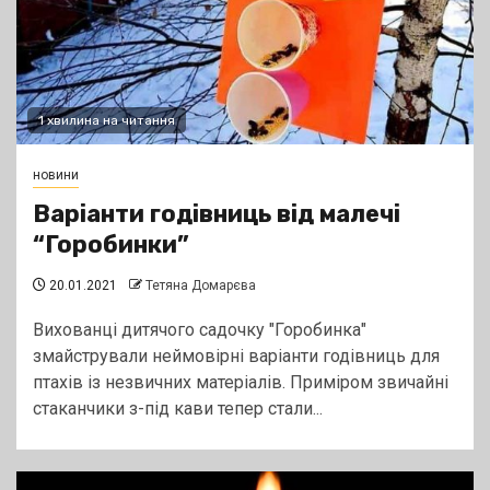
1 хвилина на читання
новини
Варіанти годівниць від малечі
“Горобинки”
20.01.2021
Тетяна Домарєва
Вихованці дитячого садочку "Горобинка"
змайстрували неймовірні варіанти годівниць для
птахів із незвичних матеріалів. Приміром звичайні
стаканчики з-під кави тепер стали...