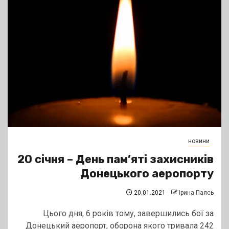
новини
20 січня – День пам’яті захисників
Донецького аеропорту
20.01.2021
Ірина Паясь
Цього дня, 6 років тому, завершились бої за
Донецький аеропорт, оборона якого тривала 242