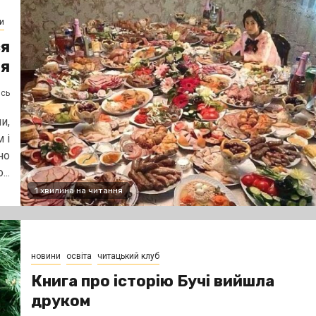
и
ся
ля
ясь
и,
 і
но
..
1 хвилина на читання
новини
освіта
читацький клуб
Книга про історію Бучі вийшла
друком