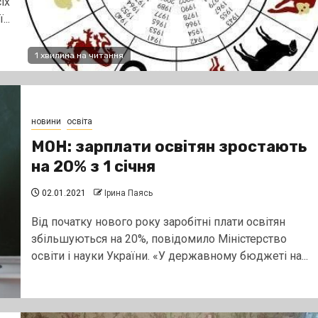
іх
..
1 хвилина на читання
новини
освіта
МОН: зарплати освітян зростають
на 20% з 1 січня
02.01.2021
Ірина Паясь
Від початку нового року заробітні плати освітян
збільшуються на 20%, повідомило Міністерство
освіти і науки України. «У державному бюджеті на...