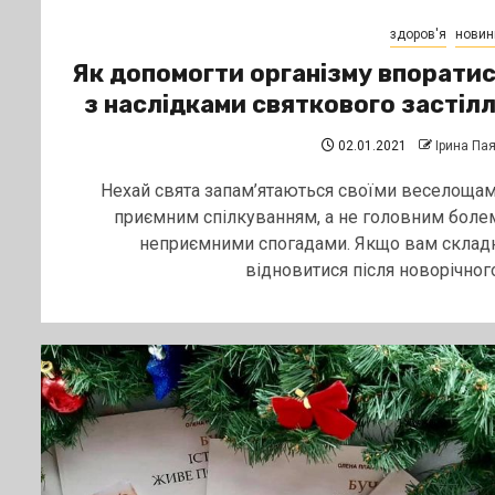
здоров'я
новин
Як допомогти організму впорати
з наслідками святкового застіл
02.01.2021
Ірина Па
Нехай свята запам’ятаються своїми веселощам
приємним спілкуванням, а не головним болем
неприємними спогадами. Якщо вам склад
відновитися після новорічного.