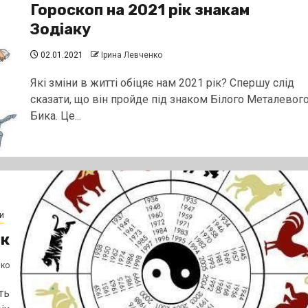
Гороскоп на 2021 рік знакам
Зодіаку
02.01.2021
Ірина Левченко
Які зміни в житті обіцяє нам 2021 рік? Спершу слід
сказати, що він пройде під знаком Білого Металевог
Бика. Це...
и
ік
нко
ть