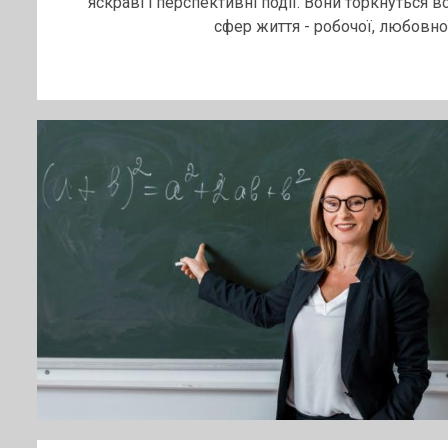
яскраві і перспективні події. Вони торкнуться вс
сфер життя - робочої, любовної.