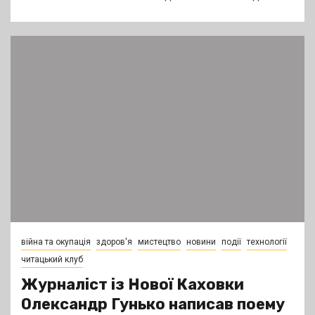
війна та окупація
здоров'я
мистецтво
новини
події
технології
читацький клуб
Журналіст із Нової Каховки
Олександр Гунько написав поему