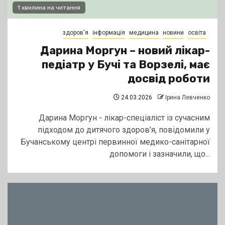
1 хвилина на читання
здоров'я
інформація
медицина
новини
освіта
Дарина Моргун – новий лікар-
педіатр у Бучі та Ворзелі, має
досвід роботи
24.03.2026
Ірина Левченко
Дарина Моргун - лікар-спеціаліст із сучасним
підходом до дитячого здоров’я, повідомили у
Бучанському центрі первинної медико-санітарної
допомоги і зазначили, що...