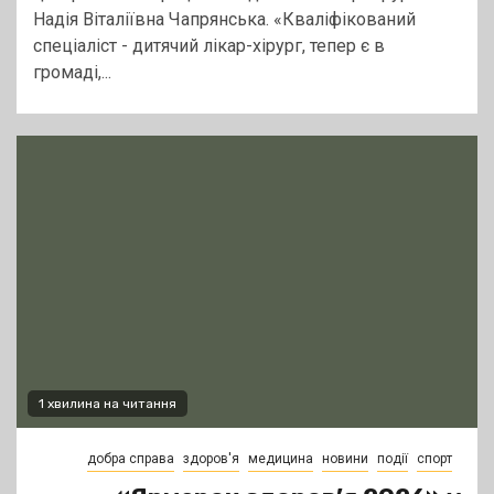
Надія Віталіївна Чапрянська. «Кваліфікований
спеціаліст - дитячий лікар-хірург, тепер є в
громаді,...
1 хвилина на читання
добра справа
здоров'я
медицина
новини
події
спорт