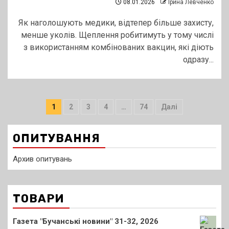
08.01.2026
Ірина Левченко
Як наголошують медики, відтепер більше захисту,
менше уколів. Щеплення робитимуть у тому числі
з використанням комбінованих вакцин, які діють
одразу...
Пагінація
1
2
3
4
…
74
Далі
записів
ОПИТУВАННЯ
Архив опитувань
ТОВАРИ
Газета "Бучанські новини" 31-32, 2026