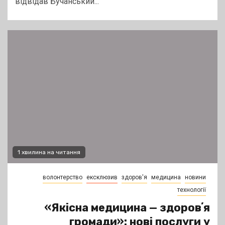
відвідав Бучанський...
1 хвилина на читання
волонтерство
ексклюзив
здоров'я
медицина
новини
технології
«Якісна медицина — здоровʼя
громади»: нові послуги у