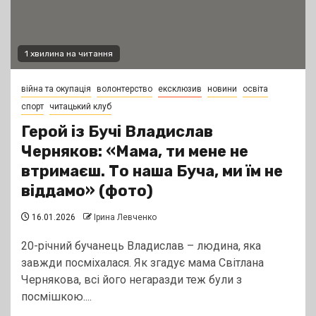
1 хвилина на читання
війна та окупація
волонтерство
ексклюзив
новини
освіта
спорт
читацький клуб
Герой із Бучі Владислав
Черняков: «Мама, ти мене не
втримаєш. То наша Буча, ми їм не
віддамо» (фото)
16.01.2026
Ірина Левченко
20-річний бучанець Владислав – людина, яка
завжди посміхалася. Як згадує мама Світлана
Чернякова, всі його негаразди теж були з
посмішкою....