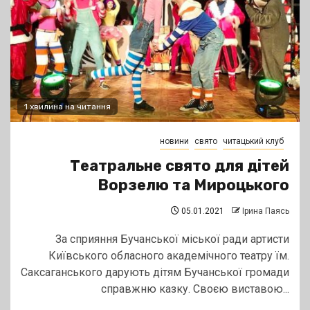
1 хвилина на читання
новини
свято
читацький клуб
Театральне свято для дітей
Ворзелю та Мироцького
05.01.2021
Ірина Паясь
За сприяння Бучанської міської ради артисти
Київського обласного академічного театру їм.
Саксаганського дарують дітям Бучанської громади
справжню казку. Своєю виставою...