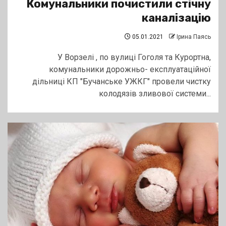
Комунальники почистили стічну
каналізацію
05.01.2021
Ірина Паясь
У Ворзелі , по вулиці Гоголя та Курортна,
комунальники дорожньо- експлуатаційної
дільниці КП "Бучанське УЖКГ" провели чистку
колодязів зливової системи...