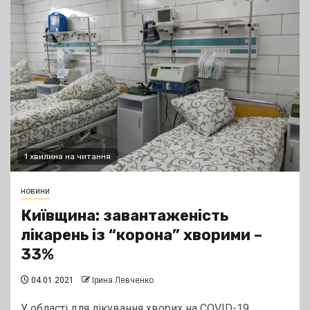
1 хвилина на читання
новини
Київщина: завантаженість
лікарень із “корона” хворими –
33%
04.01.2021
Ірина Левченко
У області для лікування хворих на COVID-19