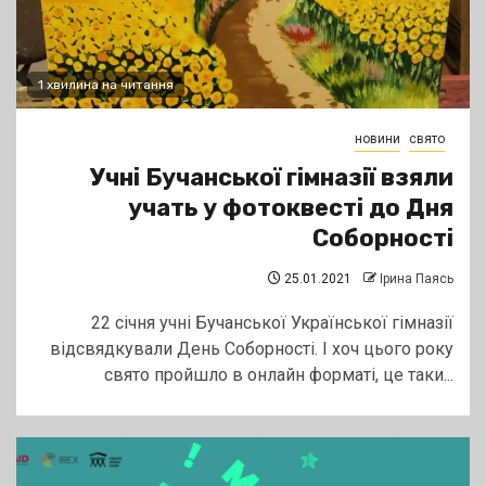
1 хвилина на читання
новини
свято
Учні Бучанської гімназії взяли
учать у фотоквесті до Дня
Соборності
25.01.2021
Ірина Паясь
22 січня учні Бучанської Української гімназії
відсвядкували День Соборності. І хоч цього року
свято пройшло в онлайн форматі, це таки...