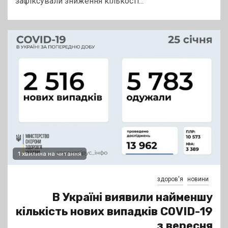
зафіксували зниження кількості...
1 хвилина на читання
здоров'я
новини
В Україні виявили найменшу
кількість нових випадків COVID-19
з вересня