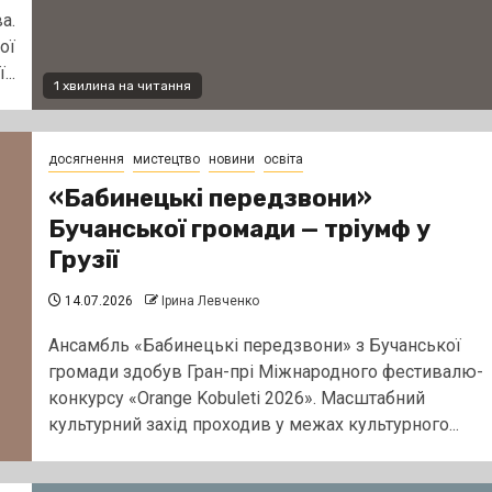
а.
ої
..
1 хвилина на читання
досягнення
мистецтво
новини
освіта
«Бабинецькі передзвони»
Бучанської громади — тріумф у
Грузії
14.07.2026
Ірина Левченко
Ансамбль «Бабинецькі передзвони» з Бучанської
громади здобув Гран-прі Міжнародного фестивалю-
конкурсу «Orange Kobuleti 2026». Масштабний
культурний захід проходив у межах культурного...