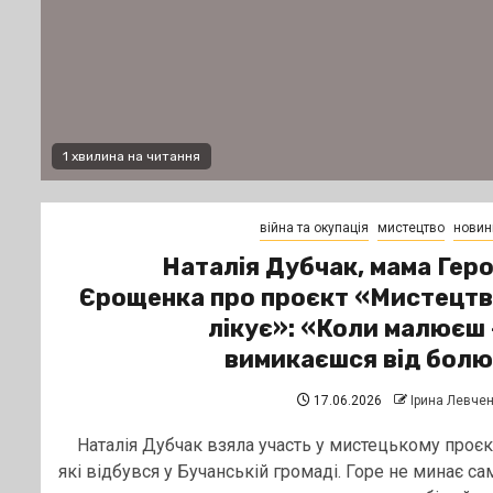
1 хвилина на читання
війна та окупація
мистецтво
новин
Наталія Дубчак, мама Гер
Єрощенка про проєкт «Мистецт
лікує»: «Коли малюєш
вимикаєшся від бол
17.06.2026
Ірина Левче
Наталія Дубчак взяла участь у мистецькому проєкт
які відбувся у Бучанській громаді. Горе не минає са