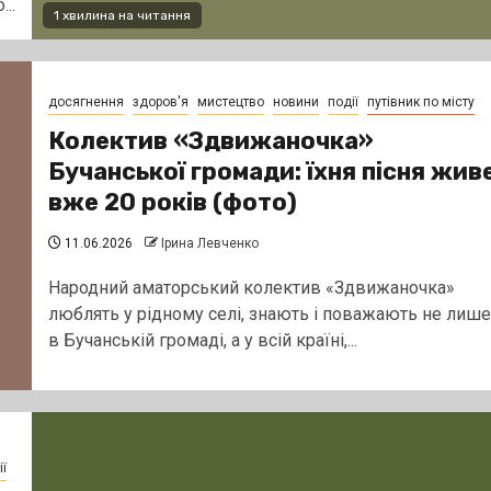
..
1 хвилина на читання
досягнення
здоров'я
мистецтво
новини
події
путівник по місту
Колектив «Здвижаночка»
Бучанської громади: їхня пісня жив
вже 20 років (фото)
11.06.2026
Ірина Левченко
Народний аматорський колектив «Здвижаночка»
люблять у рідному селі, знають і поважають не лише
в Бучанській громаді, а у всій країні,...
ї