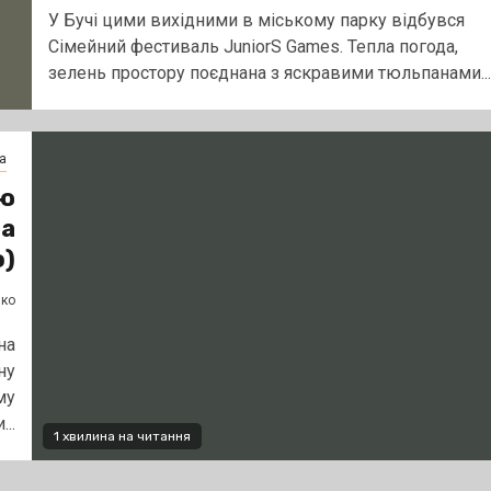
У Бучі цими вихідними в міському парку відбувся
Сімейний фестиваль JuniorS Games. Тепла погода,
зелень простору поєднана з яскравими тюльпанами...
а
ою
ра
о)
нко
на
ну
му
...
1 хвилина на читання