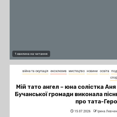
1 хвилина на читання
війна та окупація
ексклюзив
мистецтво
новини
освіта
поді
спор
Мій тато ангел – юна солістка Аня
Бучанської громади виконала піс
про тата-Гер
15.07.2026
Ірина Левче