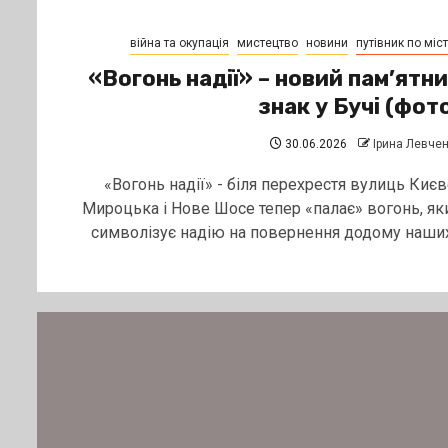
війна та окупація
мистецтво
новини
путівник по міст
«Вогонь надії» – новий пам’ятн
знак у Бучі (фот
30.06.2026
Ірина Левче
«Вогонь надії» - біля перехрестя вулиць Києв
Мироцька і Нове Шосе тепер «палає» вогонь, як
символізує надію на повернення додому наших.