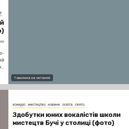
у
ий
о)
нко
о-
ий
..
1 хвилина на читання
конкурс
мистецтво
новини
освіта
свято
Здобутки юних вокалістів школи
мистецтв Бучі у столиці (фото)