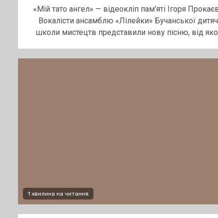
«Мій тато ангел» — відеокліп пам'яті Ігоря Прокаєв
Вокалісти ансамблю «Лілейки» Бучанської дитяч
школи мистецтв представили нову пісню, від якої.
1 хвилина на читання