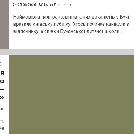
25.06.2026
Ірина Левченко
Неймовірна палітра талантів юних вокалістів з Бучі
вразила київську публіку. Хтось починає канікули з
відпочинку, а співки Бучанської дитячої школи...
и
оя
во
 —
ю»
нко
і,
ме