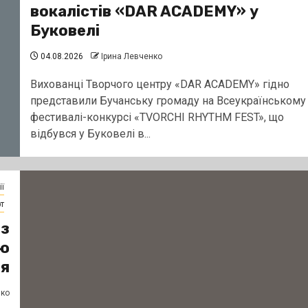
вокалістів «DAR ACADEMY» у
Буковелі
04.08.2026
Ірина Левченко
Вихованці Творчого центру «DAR ACADEMY» гідно
представили Бучанську громаду на Всеукраїнському
фестивалі-конкурсі «TVORCHI RHYTHM FEST», що
відбувся у Буковелі в...
ї
т
 з
ню
оя
нко