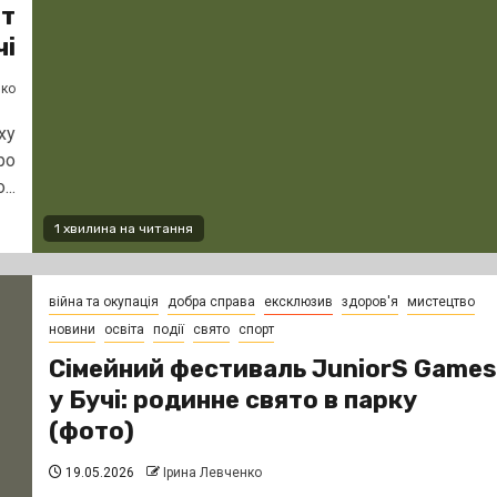
ит
чі
нко
ху
ро
..
1 хвилина на читання
війна та окупація
добра справа
ексклюзив
здоров'я
мистецтво
новини
освіта
події
свято
спорт
Сімейний фестиваль JuniorS Games
у Бучі: родинне свято в парку
(фото)
19.05.2026
Ірина Левченко