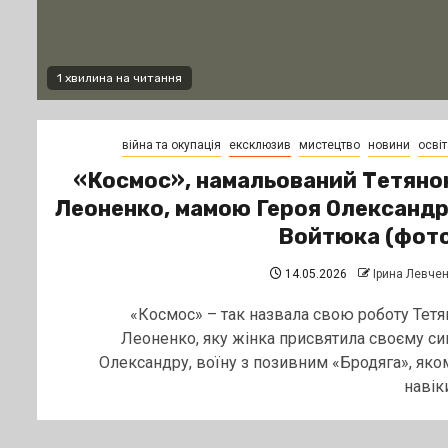
1 хвилина на читання
війна та окупація
ексклюзив
мистецтво
новини
освіт
«Космос», намальований Тетян
Леоненко, мамою Героя Олександ
Войтюка (фот
14.05.2026
Ірина Левче
«Космос» – так назвала свою роботу Тетя
Леоненко, яку жінка присвятила своєму си
Олександру, воїну з позивним «Бродяга», яко
навіки