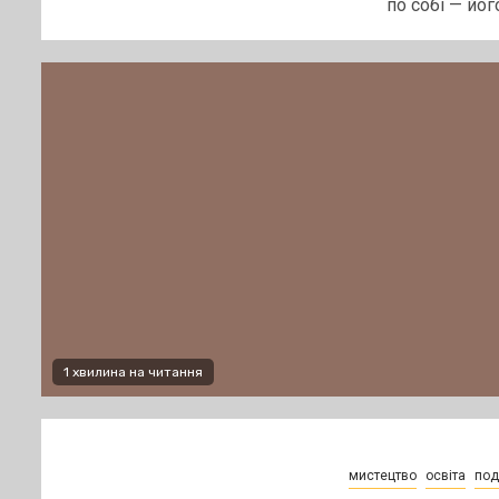
по собі — його.
1 хвилина на читання
мистецтво
освіта
поді