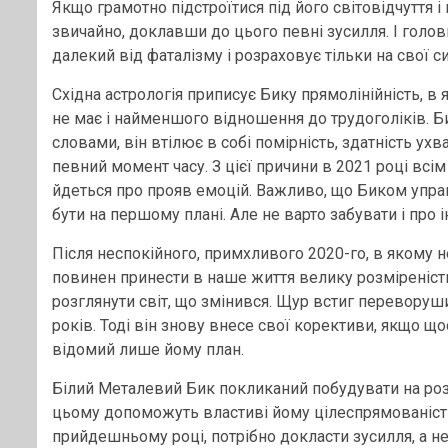
Якщо грамотно підстроїтися під його світовідчуття 
звичайно, доклавши до цього певні зусилля. І голо
далекий від фаталізму і розраховує тільки на свої си
Східна астрологія приписує Бику прямолінійність, в 
не має і найменшого відношення до трудоголіків. Б
словами, він втілює в собі помірність, здатність ух
певний момент часу. З цієї причини в 2021 році вс
йдеться про прояв емоцій. Важливо, що Биком управ
бути на першому плані. Але не варто забувати і про ін
Після неспокійного, примхливого 2020-го, в якому н
повинен принести в наше життя велику розміреність
розглянути світ, що змінився. Щур встиг переворушит
років. Тоді він знову внесе свої корективи, якщо 
відомий лише йому план.
Білий Металевий Бик покликаний побудувати на розв
цьому допоможуть властиві йому цілеспрямованість 
прийдешньому році, потрібно докласти зусилля, а не