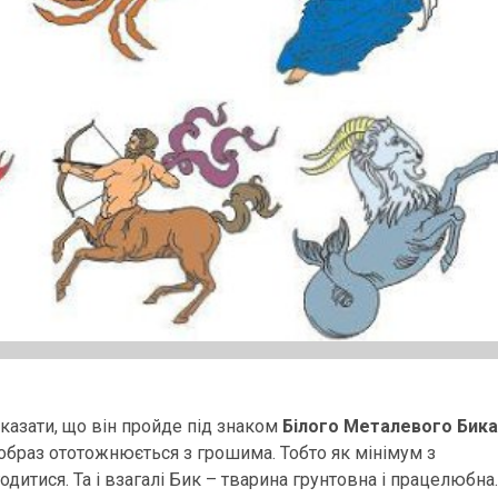
сказати, що він пройде під знаком
Білого Металевого Бика
й образ ототожнюється з грошима. Тобто як мінімум з
итися. Та і взагалі Бик – тварина грунтовна і працелюбна.