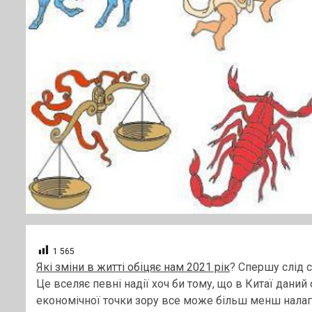
1 565
Які зміни в житті обіцяє нам 2021 рік
? Спершу слід 
Це вселяє певні надії хоч би тому, що в Китаї дани
економічної точки зору все може більш менш налагод