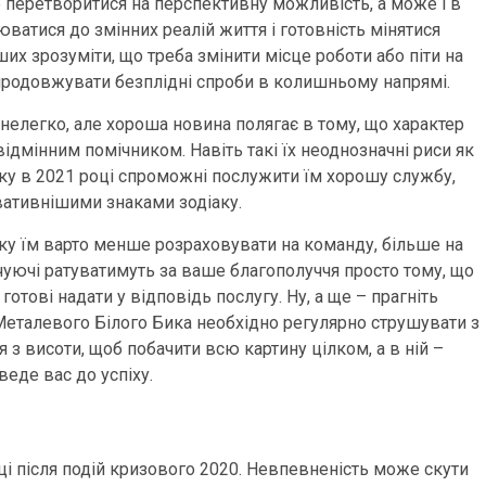
 перетворитися на перспективну можливість, а може і в
ватися до змінних реалій життя і готовність мінятися
 зрозуміти, що треба змінити місце роботи або піти на
 продовжувати безплідні спроби в колишньому напрямі.
 нелегко, але хороша новина полягає в тому, що характер
відмінним помічником. Навіть такі їх неоднозначні риси як
мку в 2021 році спроможні послужити їм хорошу службу,
ативнішими знаками зодіаку.
ку їм варто менше розраховувати на команду, більше на
точуючі ратуватимуть за ваше благополуччя просто тому, що
отові надати у відповідь послугу. Ну, а ще – прагніть
Металевого Білого Бика необхідно регулярно струшувати з
 з висоти, щоб побачити всю картину цілком, а в ній –
еде вас до успіху.
і після подій кризового 2020. Невпевненість може скути