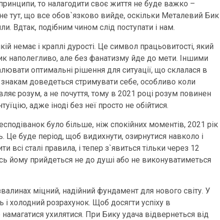
і принципи, то налагодити своє життя не буде важко –
вне тут, що все обов`язково вийде, оскільки Металевий Бик
ли. Вдтак, подібним чином слід поступати і нам.
якій немає і краплі дурості. Це символ працьовитості, який
ик наполегливо, але без фанатизму йде до мети. Іншими
валювати оптимальні рішення для ситуації, що склалася в
ім знакам доведеться стримувати себе, особливо коли
ляє розум, а не почуття, тому в 2021 році розум повинен
туїцію, адже іноді без неї просто не обійтися.
есподіванок було більше, ніж спокійних моментів, 2021 рік
. Це буде період, щоб видихнути, озирнутися навколо і
и всі сталі правила, і тепер з`явиться тільки через 12
щось йому прийдеться не до душі або не виконуватиметься
алинах міцний, надійний фундамент для нового світу. У
і холодний розрахунок. Щоб досягти успіху в
 намагатися ухилятися. При Бику удача відвернеться від