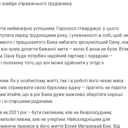
да знайде справжнього трудівника.
ути неймовірно успішним. Гороскоп стверджує: у цього
тупати перед труднощами року, і упевненості в собі, щоб н
ливого і працьовитого Бика набагато зрозуміліший Овну, ні
 він зуміє досягти бажаної мети – якою б вона не була. Втім
, Овну буде потрібен надійний партнер і порадник –
 половину того, що він може здійснити у згоді з
им. Як у особистому житті, так і в роботі його чекає маса
уміє стримувати свою бурхливу вдачу – прагніть не пороти
пам`ятайте, що в рік Бика дуже важливо зберігати хороші
лі і зі старшими родичами.
а на 2021 рік – бути сміливим, але не безрозсудним;
и наполегливим, але не упертим. Найскладнішим для
минуче принесе в його життя Білий Металевий Бик. Від