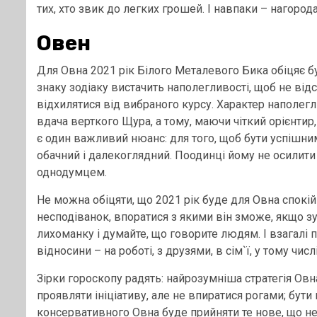
тих, хто звик до легких грошей. І навпаки – нагоро
Овен
Для Овна 2021 рік Білого Металевого Бика обіцяє б
знаку зодіаку вистачить наполегливості, щоб не відс
відхилятися від вибраного курсу. Характер наполег
вдача верткого Щура, а тому, маючи чіткий орієнтир,
є один важливий нюанс: для того, щоб бути успішним
обачний і далекоглядний. Поодинці йому не осилити і
однодумцем.
Не можна обіцяти, що 2021 рік буде для Овна спокійн
несподіванок, впоратися з якими він зможе, якщо з
лихоманку і думайте, що говорите людям. І взагалі 
відносини – на роботі, з друзями, в сім`ї, у тому чис
Зірки гороскопу радять: найрозумніша стратегія Овн
проявляти ініціативу, але не впиратися рогами; бут
консервативного Овна буде прийняти те нове, що не