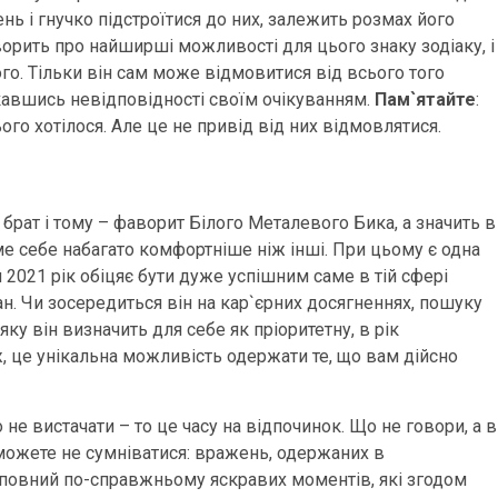
нь і гнучко підстроїтися до них, залежить розмах його
ворить про найширші можливості для цього знаку зодіаку, і
го. Тільки він сам може відмовитися від всього того
якавшись невідповідності своїм очікуванням.
Пам`ятайте
:
ого хотілося. Але це не привід від них відмовлятися.
брат і тому – фаворит Білого Металевого Бика, а значить в
ме себе набагато комфортніше ніж інші. При цьому є одна
 2021 рік обіцяє бути дуже успішним саме в тій сфері
ан. Чи зосередиться він на кар`єрних досягненнях, пошуку
яку він визначить для себе як пріоритетну, в рік
 це унікальна можливість одержати те, що вам дійсно
не вистачати – то це часу на відпочинок. Що не говори, а в
 можете не сумніватися: вражень, одержаних в
 повний по-справжньому яскравих моментів, які згодом