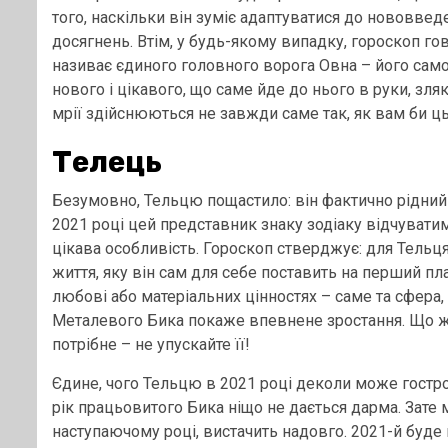
того, наскільки він зуміє адаптуватися до нововведе
досягнень. Втім, у будь-якому випадку, гороскоп го
називає єдиного головного ворога Овна – його само
нового і цікавого, що саме йде до нього в руки, зл
мрії здійснюються не завжди саме так, як вам би ць
Телець
Безумовно, Тельцю пощастило: він фактично рідний 
2021 році цей представник знаку зодіаку відчувати
цікава особливість. Гороскоп стверджує: для Тельця
життя, яку він сам для себе поставить на перший пл
любові або матеріальних цінностях – саме та сфера, 
Металевого Бика покаже впевнене зростання. Що ж,
потрібне – не упускайте її!
Єдине, чого Тельцю в 2021 році деколи може гостро 
рік працьовитого Бика ніщо не дається дарма. Зате
наступаючому році, вистачить надовго. 2021-й буде