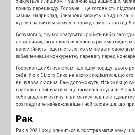
очікується з лишком – залежно від ваших дій, може
прикру перешкоду. Головне – це готовність підстрою
самим. Наприклад, близнюки можуть швидше за інших
курси і навчитися чомусь новому, замість того щоб
Безумовно, гнучко реагувати і робити вибір завжди
допитливих, активних близнюків в рік змін буде їм 
непостійність і здатність легко змінювати свою ду
забезпечивши конкурентну перевагу перед консерв
Гороскоп дає близнюкам і ще одну пораду: цього ро
себе. У рік Білого Бика не варто сподіватися, що о
ви чудова людина. Вам допоможуть, тільки якщо ви г
правильно вибирати місце вкладання зусиль. У рік 
себе щоденну рутину, підніматися над нею і дивитися
розгледіти те найважливіше і найголовніше, що прив
Рак
Рак в 2021 році опиниться в посттравматичному шоц