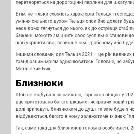
перетворяться на дорогоцінні перлини для шкатулки
Втім, не тільки схожість характерів Тельця і господ
уміння сильного духом Тельця спокійно долати будь
несвідомо тягнуться до нього, як до острівця стабіл
бажанні можете зміцнити своє суспільне становище і
щоб укріпити свої позиції в сім`ї, робочому або буд
Іншими словами, для Тельця 2021 – це рік великих 
грандіозним мріям здійснюватись. Головне, не забув
Металевий Бик.
Близнюки
Щоб не відбувалося навколо, гороскоп обіцяє: у 202
вас приготовано багато цікавих і яскравих подій і 
долі припадуть близнюкам до душі, та зате буде з чог
відбуваються, багато в чому залежатиме їх знак: “пл
Так, саме така для близнюків головна особливість 