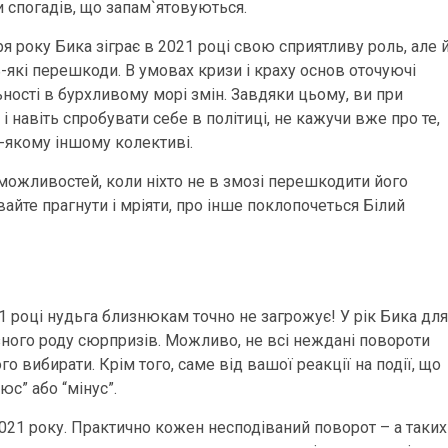
 спогадів, що запам`ятовуються.
аря року Бика зіграє в 2021 році свою сприятливу роль, але 
-які перешкоди. В умовах кризи і краху основ оточуючі
ьності в бурхливому морі змін. Завдяки цьому, ви при
 навіть спробувати себе в політиці, не кажучи вже про те,
ь-якому іншому колективі.
можливостей, коли ніхто не в змозі перешкодити його
айте прагнути і мріяти, про інше поклопочеться Білий
1 році нудьга близнюкам точно не загрожує! У рік Бика для
різного роду сюрпризів. Можливо, не всі неждані повороти
о вибирати. Крім того, саме від вашої реакції на події, що
юс” або “мінус”.
2021 року. Практично кожен несподіваний поворот – а таких