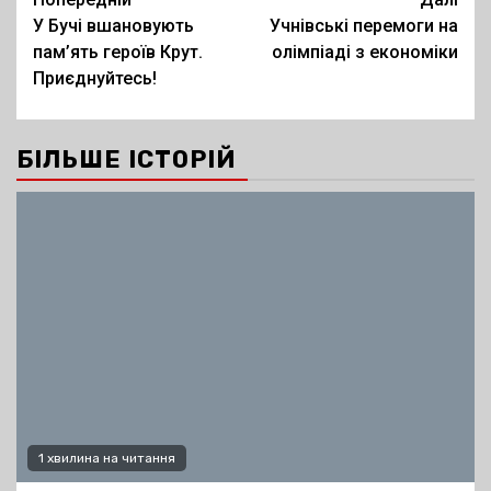
Post
У Бучі вшановують
Учнівські перемоги на
navigation
пам’ять героїв Крут.
олімпіаді з економіки
Приєднуйтесь!
БІЛЬШЕ ІСТОРІЙ
1 хвилина на читання