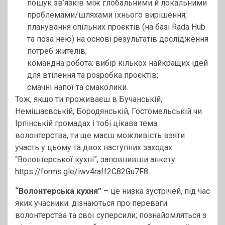
пошук зв’язків між глобальними й локальними
проблемами/шляхами їхнього вирішення;
планування спільних проєктів (на базі Rada Hub
та поза нею) на основі результатів дослідження
потреб жителів;
командна робота: вибір кількох найкращих ідей
для втілення та розробка проєктів;
смачні напої та смаколики.
Тож, якщо ти проживаєш в Бучанській,
Немішаєвській, Бородянській, Гостомельській чи
Ірпінській громадах і тобі цікава тема
волонтерства, ти ще маєш можливість взяти
участь у цьому та двох наступних заходах
“Волонтерської кухні”, заповнивши анкету:
https://forms.gle/iwv4raff2C82Gu7F8
“Волонтерська кухня”
– це низка зустрічей, під час
яких учасники: дізнаються про переваги
волонтерства та свої суперсили; познайомляться з