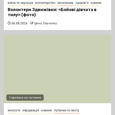
війна та окупація
волонтерство
ексклюзив
здоров'я
новини
Волонтери Здвижівки: «Бойові дівчата в
тилу» (фото)
06.08.2026
Ірина Левченко
1 хвилина на читання
екологія
інформація
новини
путівник по місту