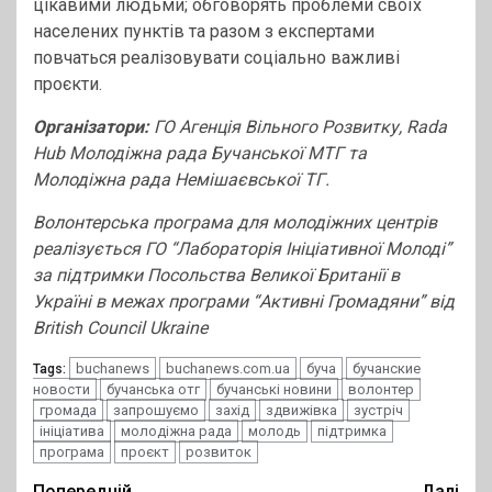
цікавими людьми; обговорять проблеми своїх
населених пунктів та разом з експертами
повчаться реалізовувати соціально важливі
проєкти.
Організатори:
ГО Агенція Вільного Розвитку, Rada
Hub Молодіжна рада Бучанської МТГ та
Молодіжна рада Немішаєвської ТГ.
Волонтерська програма для молодіжних центрів
реалізується ГО “Лабораторія Ініціативної Молоді”
за підтримки Посольства Великої Британії в
Україні в межах програми “Активні Громадяни” від
British Council Ukraine
buchanews
buchanews.com.ua
буча
бучанские
Tags:
новости
бучанська отг
бучанські новини
волонтер
громада
запрошуємо
захід
здвижівка
зустріч
ініціатива
молодіжна рада
молодь
підтримка
програма
проєкт
розвиток
Попередній
Далі