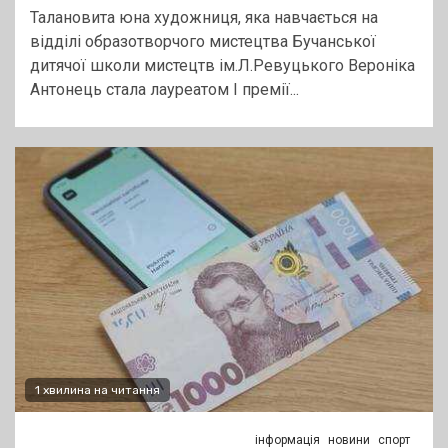
Талановита юна художниця, яка навчається на
відділі образотворчого мистецтва Бучанської
дитячої школи мистецтв ім.Л.Ревуцького Вероніка
Антонець стала лауреатом І премії...
1 хвилина на читання
інформація
новини
спорт