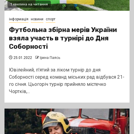
1 хвилина на читання
інформація
новини
спорт
Футбольна збірна мерів України
взяла участь в турнірі до Дня
Соборності
25.01.2022
Ірина Паясь
Ювілейний, п’ятий за ліком турнір до дня
Соборності серед команд міських рад відбувся 21-
го січня. Цьогоріч турнір прийняло містечко
Чортків,...