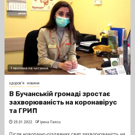
1 хвилина на читання
здоров'я
новини
В Бучанській громаді зростає
захворюваність на коронавірус
та ГРИП
25.01.2022
Ірина Паясь
Після новорічно-різдвяних свят захворюваність на