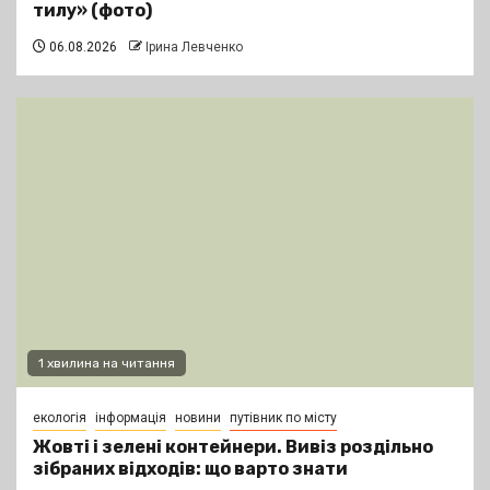
тилу» (фото)
06.08.2026
Ірина Левченко
1 хвилина на читання
екологія
інформація
новини
путівник по місту
Жовті і зелені контейнери. Вивіз роздільно
зібраних відходів: що варто знати