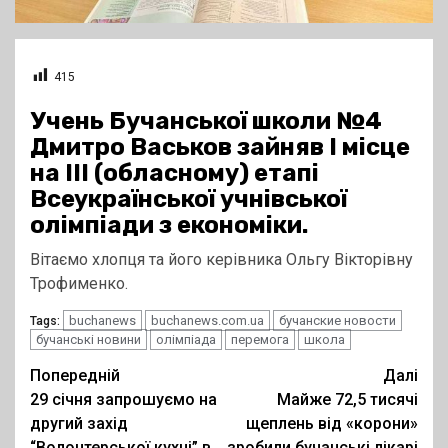
415
Учень Бучанської школи №4
Дмитро Васьков зайняв І місце
на ІІІ (обласному) етапі
Всеукраїнської учнівської
олімпіади з економіки.
Вітаємо хлопця та його керівника Ольгу Вікторівну
Трофименко.
buchanews
buchanews.com.ua
бучанские новости
Tags:
бучанські новини
олімпіада
перемога
школа
Post
Попередній
Далі
29 січня запрошуємо на
Майже 72,5 тисячі
navigation
другий захід
щеплень від «корони»
“Волонтерської кухні” в
зробили бучанські лікарі