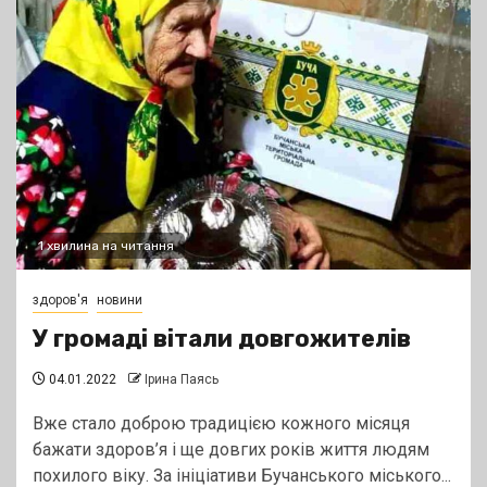
1 хвилина на читання
здоров'я
новини
У громаді вітали довгожителів
04.01.2022
Ірина Паясь
Вже стало доброю традицією кожного місяця
бажати здоров’я і ще довгих років життя людям
похилого віку. За ініціативи Бучанського міського...