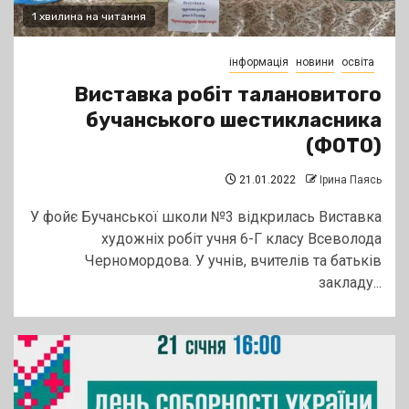
1 хвилина на читання
інформація
новини
освіта
Виставка робіт талановитого
бучанського шестикласника
(ФОТО)
21.01.2022
Ірина Паясь
У фойє Бучанської школи №3 відкрилась Виставка
художніх робіт учня 6-Г класу Всеволода
Черномордова. У учнів, вчителів та батьків
закладу...