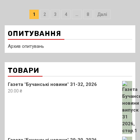
Пагінація
1
2
3
4
…
8
Далі
записів
ОПИТУВАННЯ
Архив опитувань
ТОВАРИ
Газета "Бучанські новини" 31-32, 2026
20.00
₴