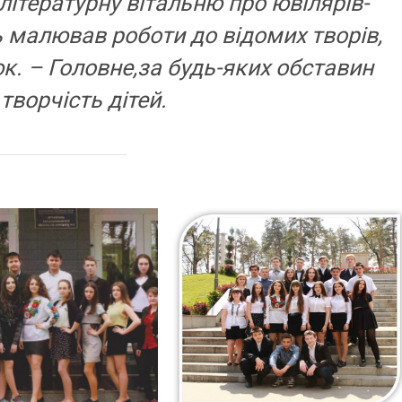
ітературну вітальню про ювілярів-
 малював роботи до відомих творів,
к. – Головне,за будь-яких обставин
творчість дітей
.