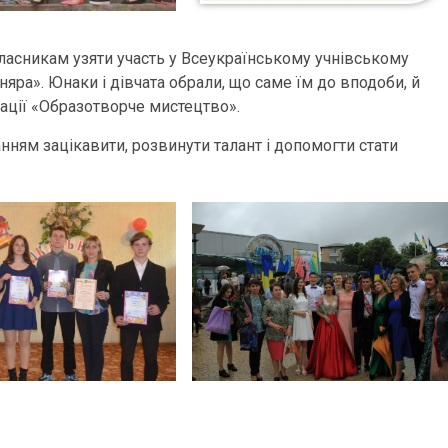
класникам узяти участь у Всеукраїнському учнівському
ра». Юнаки і дівчата обрали, що саме їм до вподоби, й
ації «Образотворче мистецтво».
жанням зацікавити, розвинути талант і допомогти стати