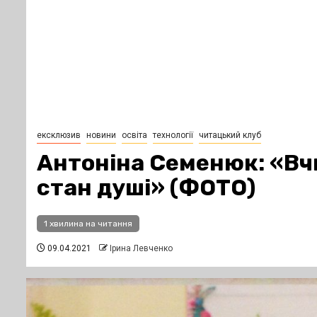
ексклюзив
новини
освіта
технології
читацький клуб
Антоніна Семенюк: «Вч
стан душі» (ФОТО)
1 хвилина на читання
09.04.2021
Ірина Левченко