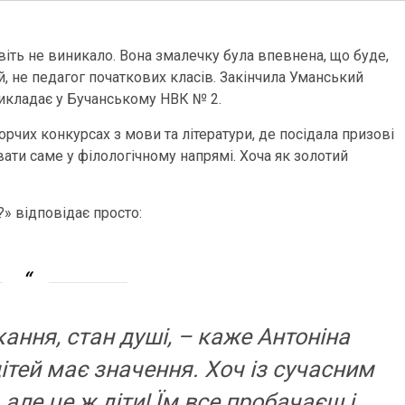
віть не виникало. Вона змалечку була впевнена, що буде,
, не педагог початкових класів. Закінчила Уманський
викладає у Бучанському НВК № 2.
орчих конкурсах з мови та літератури, де посідала призові
ати саме у філологічному напрямі. Хоча як золотий
?» відповідає просто:
ання, стан душі, – каже Антоніна
дітей має значення. Хоч із сучасним
ле це ж діти! Їм все пробачаєш і