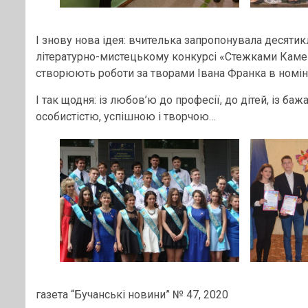
І знову нова ідея: вчителька запропонувала десяти
літературно-мистецькому конкурсі «Стежками Каменя
створюють роботи за творами Івана Франка в номін
І так щодня: із любов’ю до професії, до дітей, із ба
особистістю, успішною і творчою…
газета “Бучанські новини” № 47, 2020