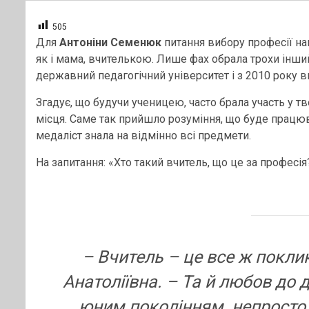
505
Для
Антоніни Семенюк
питання вибору професії на
як і мама, вчителькою. Лише фах обрала трохи інший
державний педагогічний університет і з 2010 року 
Згадує, що будучи ученицею, часто брала участь у тв
місця. Саме так прийшло розуміння, що буде працюв
медаліст знала на відмінно всі предмети.
На запитання: «Хто такий вчитель, що це за професія
–
Вчитель – це все ж поклик
Анатоліївна. – Та й любов до 
юним поколінням непросто, а