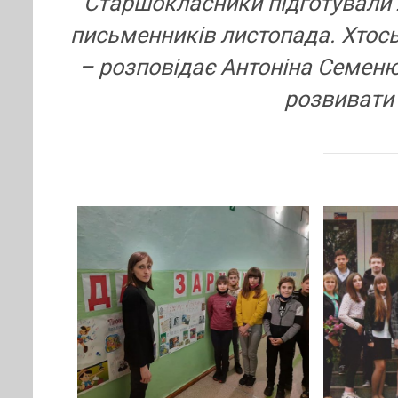
Старшокласники підготували л
письменників листопада. Хтось
– розповідає Антоніна Семеню
розвивати 