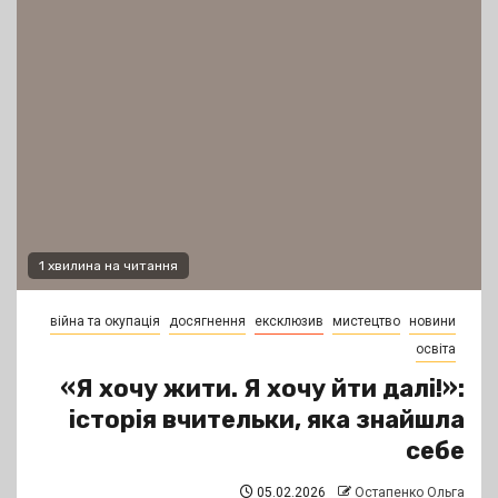
1 хвилина на читання
війна та окупація
досягнення
ексклюзив
мистецтво
новини
освіта
«Я хочу жити. Я хочу йти далі!»:
історія вчительки, яка знайшла
себе
05.02.2026
Остапенко Ольга