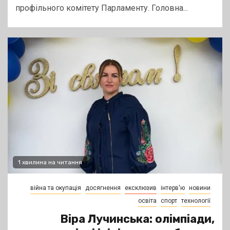
профільного комітету Парламенту. Головна...
1 хвилина на читання
війна та окупація
досягнення
ексклюзив
інтерв'ю
новини
освіта
спорт
технології
Віра Лучинська: олімпіади,