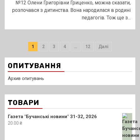
№12 Олени Григорівни Гриценко, можна сказати,
розпочався з дитинства. Вона народилася в родині
педагогів. Тож ще з...
Пагінація
1
2
3
4
…
12
Далі
записів
ОПИТУВАННЯ
Архив опитувань
ТОВАРИ
Газета "Бучанські новини" 31-32, 2026
20.00
₴