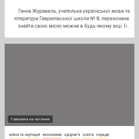
Ганна Журавель, учителька української мови та
літератури Гаврилівської школи № 8, переконана:
знайти свою місію можна в будь-якому віці. Її...
1 хвилина на читання
війна та окупація
ексклюзив
здоров'я
освіта
поради