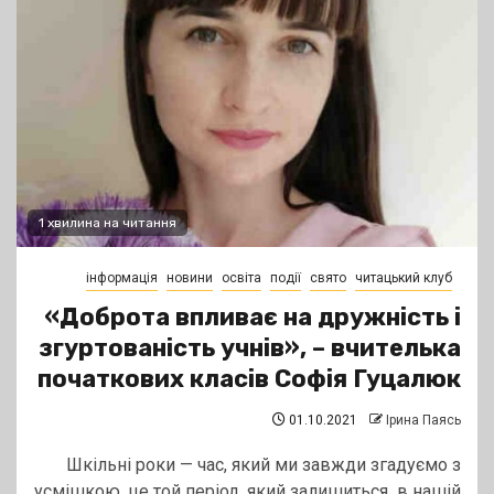
1 хвилина на читання
інформація
новини
освіта
події
свято
читацький клуб
«Доброта впливає на дружність і
згуртованість учнів», – вчителька
початкових класів Софія Гуцалюк
01.10.2021
Ірина Паясь
Шкільні роки — час, який ми завжди згадуємо з
усмішкою, це той період, який залишиться в нашій