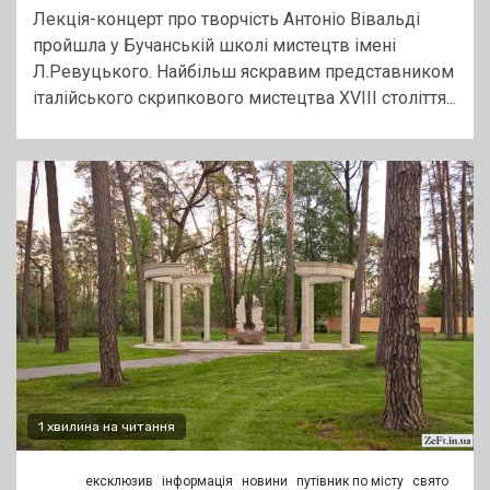
Лекція-концерт про творчість Антоніо Вівальді
пройшла у Бучанській школі мистецтв імені
Л.Ревуцького. Найбільш яскравим представником
італійського скрипкового мистецтва XVIII століття...
1 хвилина на читання
ексклюзив
інформація
новини
путівник по місту
свято