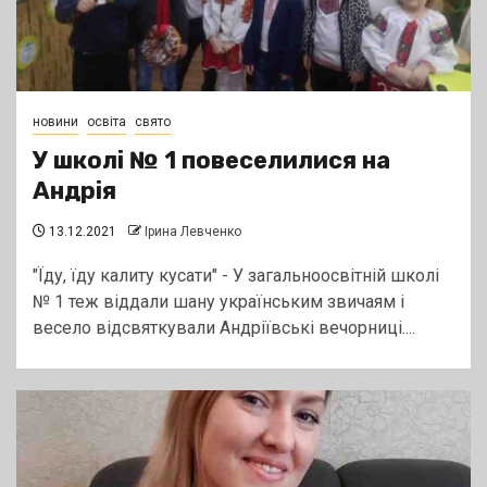
новини
освіта
свято
У школі № 1 повеселилися на
Андрія
13.12.2021
Ірина Левченко
"Їду, їду калиту кусати" - У загальноосвітній школі
№ 1 теж віддали шану українським звичаям і
весело відсвяткували Андріївські вечорниці....