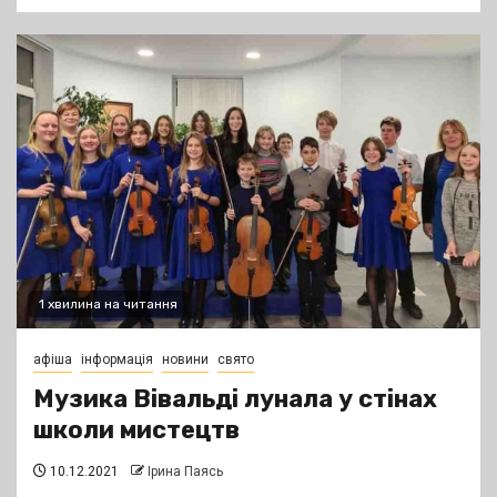
1 хвилина на читання
афіша
інформація
новини
свято
Музика Вівальді лунала у стінах
школи мистецтв
10.12.2021
Ірина Паясь