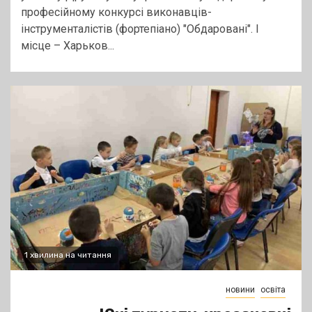
професійному конкурсі виконавців-
інструменталістів (фортепіано) "Обдаровані". І
місце – Харьков...
1 хвилина на читання
новини
освіта