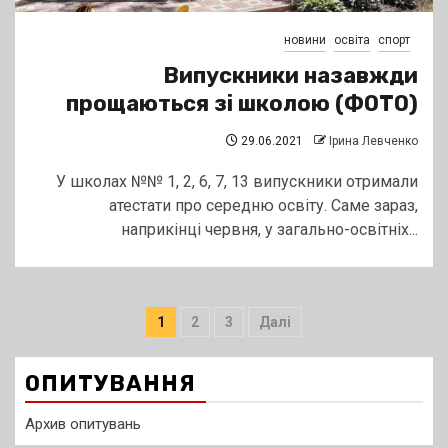
новини
освіта
спорт
Випускники назавжди
прощаються зі школою (ФОТО)
29.06.2021
Ірина Левченко
У школах №№ 1, 2, 6, 7, 13 випускники отримали
атестати про середню освіту. Саме зараз,
наприкінці червня, у загально-освітніх...
Пагінація
1
2
3
Далі
записів
ОПИТУВАННЯ
Архив опитувань