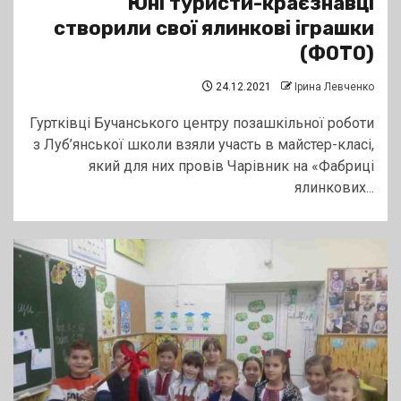
Юні туристи-краєзнавці
створили свої ялинкові іграшки
(ФОТО)
24.12.2021
Ірина Левченко
Гуртківці Бучанського центру позашкільної роботи
з Луб’янської школи взяли участь в майстер-класі,
який для них провів Чарівник на «Фабриці
ялинкових...