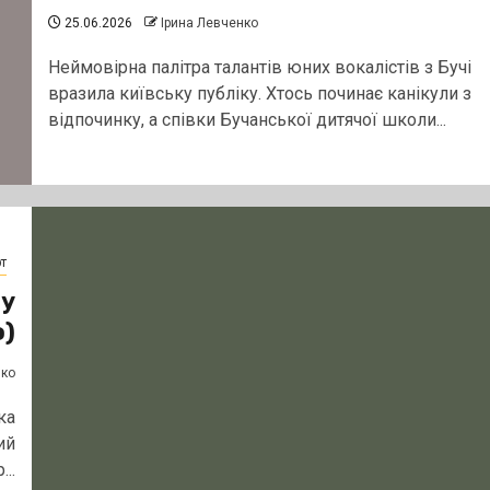
25.06.2026
Ірина Левченко
Неймовірна палітра талантів юних вокалістів з Бучі
вразила київську публіку. Хтось починає канікули з
відпочинку, а співки Бучанської дитячої школи...
т
 у
о)
нко
ка
ий
..