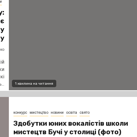
и
у:
ає
ку
су
нко
ій
ки
кі
..
1 хвилина на читання
конкурс
мистецтво
новини
освіта
свято
Здобутки юних вокалістів школи
мистецтв Бучі у столиці (фото)