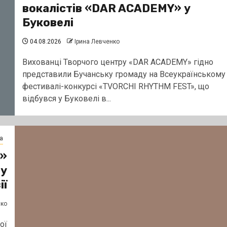
вокалістів «DAR ACADEMY» у
Буковелі
04.08.2026
Ірина Левченко
Вихованці Творчого центру «DAR ACADEMY» гідно
представили Бучанську громаду на Всеукраїнському
фестивалі-конкурсі «TVORCHI RHYTHM FEST», що
відбувся у Буковелі в...
а
и»
 у
ії
нко
ої