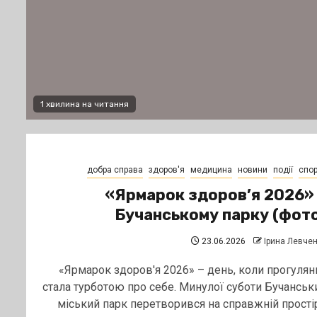
1 хвилина на читання
добра справа
здоров'я
медицина
новини
події
спор
«Ярмарок здоров’я 2026»
Бучанському парку (фот
23.06.2026
Ірина Левче
«Ярмарок здоров'я 2026» – день, коли прогулян
стала турботою про себе. Минулої суботи Бучанськ
міський парк перетворився на справжній простір.