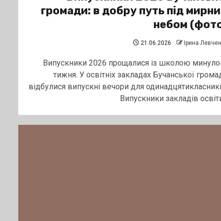
громади: в добру путь під мирн
небом (фот
21.06.2026
Ірина Левче
Випускники 2026 прощалися із школою минуло
тижня. У освітніх закладах Бучанської грома
відбулися випускні вечори для одинадцятикласникі
Випускники закладів освіти.