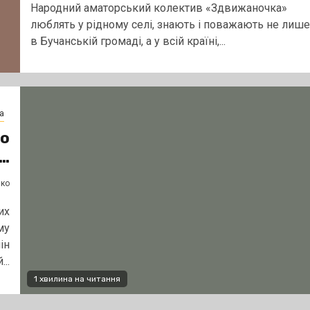
Народний аматорський колектив «Здвижаночка»
люблять у рідному селі, знають і поважають не лише
в Бучанській громаді, а у всій країні,...
а
до
У…
нко
их
му
ін
..
1 хвилина на читання