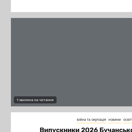
1 хвилина на читання
війна та окупація
новини
освіт
Випускники 2026 Бучанськ