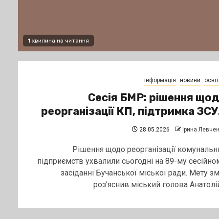
1 хвилина на читання
інформація
новини
освіт
Сесія БМР: рішення що
реорганізації КП, підтримка ЗС
28.05.2026
Ірина Левче
Рішення щодо реорганізації комунальн
підприємств ухвалили сьогодні на 89-му сесійно
засіданні Бучанської міської ради. Мету зм
роз’яснив міський голова Анатолій.