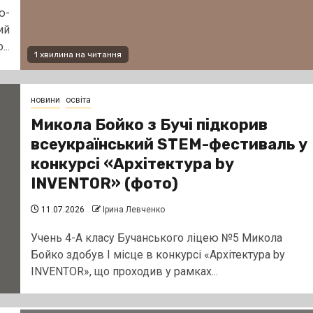
ю-
ий
..
1 хвилина на читання
новини
освіта
Микола Бойко з Бучі підкорив
всеукраїнський STEM-фестиваль у
конкурсі «Архітектура by
INVENTOR» (фото)
11.07.2026
Ірина Левченко
Учень 4-А класу Бучанського ліцею №5 Микола
Бойко здобув І місце в конкурсі «Архітектура by
INVENTOR», що проходив у рамках...