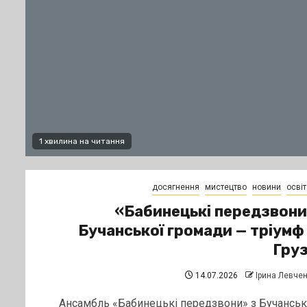
1 хвилина на читання
досягнення
мистецтво
новини
освіт
«Бабинецькі передзвон
Бучанської громади — тріумф
Груз
14.07.2026
Ірина Левче
Ансамбль «Бабинецькі передзвони» з Бучанськ