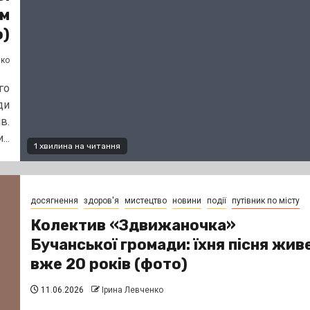
им
о)
нко
го
ди
в.
..
1 хвилина на читання
досягнення
здоров'я
мистецтво
новини
події
путівник по місту
Колектив «Здвижаночка»
Бучанської громади: їхня пісня жив
вже 20 років (фото)
11.06.2026
Ірина Левченко