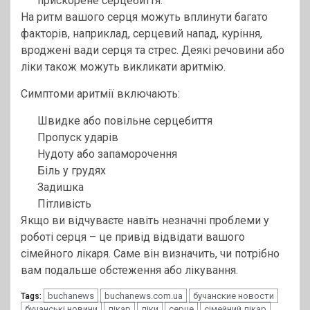
прискорене серцебиття.
На ритм вашого серця можуть вплинути багато
факторів, наприклад, серцевий напад, куріння,
вроджені вади серця та стрес. Деякі речовини або
ліки також можуть викликати аритмію.
Симптоми аритмії включають:
Швидке або повільне серцебиття
Пропуск ударів
Нудоту або запаморочення
Біль у грудях
Задишка
Пітливість
Якщо ви відчуваєте навіть незначні проблеми у
роботі серця – це привід відвідати вашого
сімейного лікаря. Саме він визначить, чи потрібно
вам подальше обстеження або лікування.
buchanews
buchanews.com.ua
бучанские новости
Tags:
бучанські новини
лікар
ліки
серце
сімейний лікар