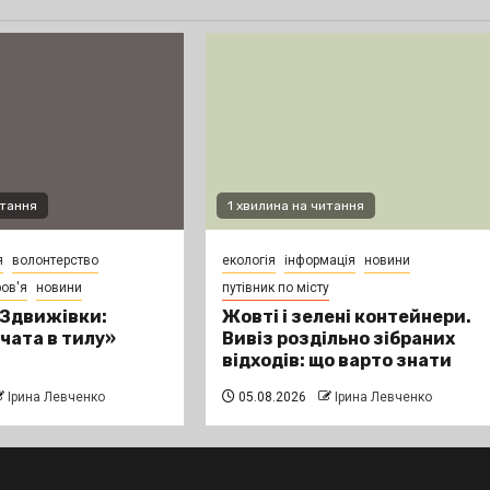
итання
1 хвилина на читання
я
волонтерство
екологія
інформація
новини
ов'я
новини
путівник по місту
 Здвижівки:
Жовті і зелені контейнери.
вчата в тилу»
Вивіз роздільно зібраних
відходів: що варто знати
Ірина Левченко
05.08.2026
Ірина Левченко