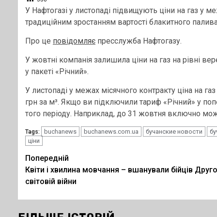
У Нафтогазі у листопаді підвищують ціни на газ у ме
традиційним зростанням вартості блакитного палив
Про це
повідомляє
пресслужба Нафтогазу.
У жовтні компанія залишила ціни на газ на рівні верес
у пакеті «Річний».
У листопаді у межах місячного контракту ціна на газ 
грн за м³. Якщо ви підключили тариф «Річний» у попе
того періоду. Наприклад, до 31 жовтня включно можн
buchanews
buchanews.com.ua
бучанские новости
бу
Tags:
ціни
Post
Попередній
Квіти і хвилина мовчання – вшанували бійців Друго
navigation
світовій війни