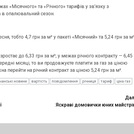
жах «Місячного» та «Річного» тарифів у зв’язку з
а в опалювальний сезон.
ня, тобто 4,7 грн за м³ у пакеті «Місячний» та 5,24 грн за м
зростає до 6,33 грн за м³, у межах річного контракту — 6,45
редні місяці, то ви продовжуєте платити за газ за ціною
а перейти на річний контракт за ціною 5,24 грн за м³.
чанські новини
вартість
повідомлення
річниця
тариф
ціна газ
Дал
ї
Яскраві домовички юних майстрі