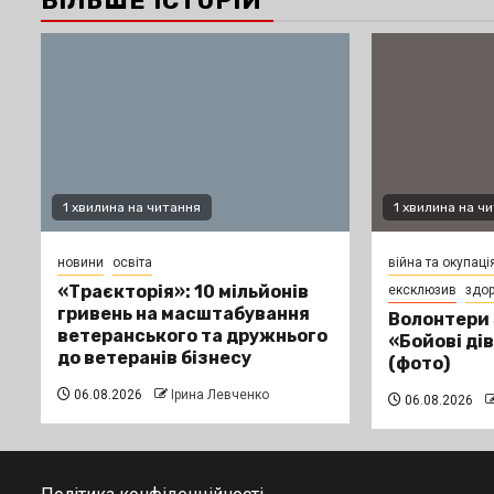
БІЛЬШЕ ІСТОРІЙ
1 хвилина на читання
1 хвилина на ч
новини
освіта
війна та окупаці
«Траєкторія»: 10 мільйонів
ексклюзив
здор
гривень на масштабування
Волонтери
ветеранського та дружнього
«Бойові ді
до ветеранів бізнесу
(фото)
06.08.2026
Ірина Левченко
06.08.2026