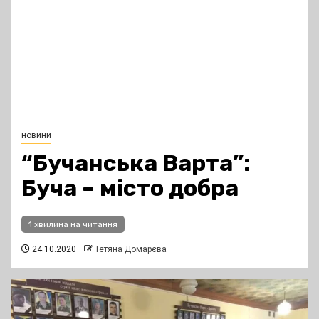
новини
“Бучанська Варта”:
Буча – місто добра
1 хвилина на читання
24.10.2020
Тетяна Домарєва