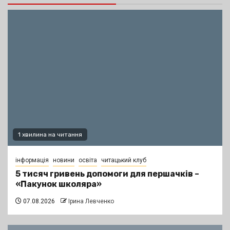
1 хвилина на читання
інформація
новини
освіта
читацький клуб
5 тисяч гривень допомоги для першачків –
«Пакунок школяра»
07.08.2026
Ірина Левченко