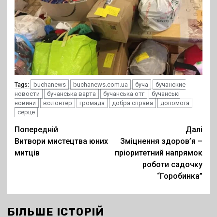
buchanews
buchanews.com.ua
буча
бучанские
Tags:
новости
бучанська варта
бучанська отг
бучанські
новини
волонтер
громада
добра справа
допомога
серце
Post
Попередній
Далі
Витвори мистецтва юних
Зміцнення здоров’я –
navigation
митців
пріоритетний напрямок
роботи садочку
“Горобинка”
БІЛЬШЕ ІСТОРІЙ