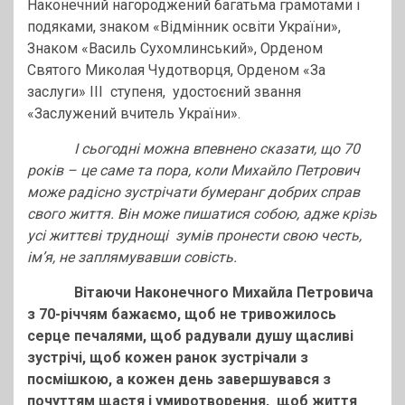
Наконечний нагороджений багатьма грамотами і
подяками, знаком «Відмінник освіти України»,
Знаком «Василь Сухомлинський», Орденом
Святого Миколая Чудотворця, Орденом «За
заслуги» ІІІ ступеня, удостоєний звання
«Заслужений вчитель України».
І сьогодні можна впевнено сказати, що 70
років – це саме та пора, коли Михайло Петрович
може радісно зустрічати бумеранг добрих справ
свого життя. Він може пишатися собою, адже крізь
усі життєві труднощі зумів пронести свою честь,
ім’я, не заплямувавши совість.
Вітаючи Наконечного Михайла Петровича
з 70-річчям бажаємо, щоб не тривожилось
серце печалями, щоб радували душу щасливі
зустрічі, щоб кожен ранок зустрічали з
посмішкою, а кожен день завершувався з
почуттям щастя і умиротворення, щоб життя