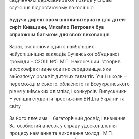
свідченням державницької позиції у справі
служіння підростаючому поколінню.
Будучи директором школи-інтернату для дітей-
сиріт Київщини, Михайло Петрович був
справжнім батьком для своїх вихованців.
Зараз, очолюючи один з найбільших і
найуспішніших закладів Бучанської об′єднаної
громади – СЗОШ №5, М.П. Наконечний створив
високоефективне освітнє середовище, яке
забезпечує розквіт дитячих талантів. Учні школи –
переможці міського, обласного та Всеукраїнського
рівня учнівських олімпіад і конкурсів. Випускники
– успішні студенти престижних ВИШів України та
світу.
За його плечима – багаторічний досвід і визнання.
За особистий внесок у справу удосконалення
процесу навчання та виховання молоді М.П.