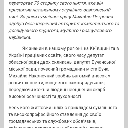
перегортає 70 сторінку свого життя, яке він
присвятив натхненному служінню освітянській
ниві. За роки сумлінної праці Михайло Петрович
здобув беззаперечний авторитет компетентного та
досвідченого педагога, мудрого і розсудливого
керівника.
Як знаний в нашому регіоні, на Київщині та в
Україні працівник освіти, свого часу депутат
обласної ради двох скликань, депутат Бучанської
міської ради, почесний громадянин міста Буча,
Михайло Наконечний зробив вагомий внесок у
розвиток освіти, місцевого самоврядування,
передаючи кожній людині неоцінений скарб
високої освіченості та духовності.
Весь його життєвий шлях є прикладом сумлінного
та високопрофесійного ставлення до своїх
громадянських та службових обов’язків,