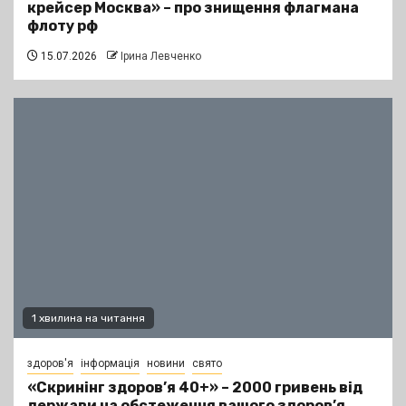
крейсер Москва» – про знищення флагмана
флоту рф
15.07.2026
Ірина Левченко
1 хвилина на читання
здоров'я
інформація
новини
свято
«Скринінг здоров’я 40+» – 2000 гривень від
держави на обстеження вашого здоров’я