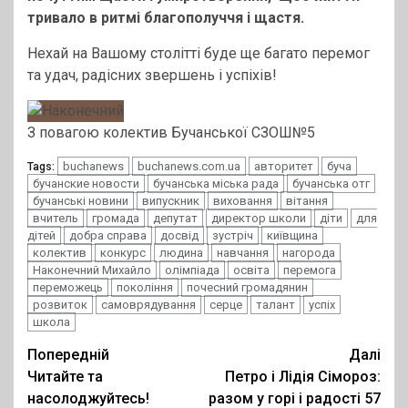
тривало в ритмі благополуччя і щастя.
Нехай на Вашому столітті буде ще багато перемог
та удач, радісних звершень і успіхів!
З повагою колектив Бучанської СЗОШ№5
buchanews
buchanews.com.ua
авторитет
буча
Tags:
бучанские новости
бучанська міська рада
бучанська отг
бучанські новини
випускник
виховання
вітання
вчитель
громада
депутат
директор школи
діти
для
дітей
добра справа
досвід
зустріч
київщина
колектив
конкурс
людина
навчання
нагорода
Наконечний Михайло
олімпіада
освіта
перемога
переможець
покоління
почесний громадянин
розвиток
самоврядування
серце
талант
успіх
школа
Post
Попередній
Далі
Читайте та
Петро і Лідія Сімороз:
navigation
насолоджуйтесь!
разом у горі і радості 57