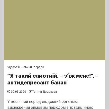
здоров'я
новини
поради
“Я такий самотній, – з’їж мене!”, –
антидепресант банан
09.03.2020
Тетяна Домарєва
У весняний період людський організм,
виснажений зимовим періодом з традиційною