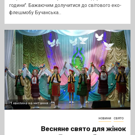
години". Бажаючим долучитися до світового еко-
флешмобу Бучанська...
1 хвилина на читання
новини
свято
Весняне свято для жінок