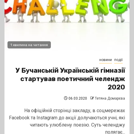
1 хвилина на читання
новини
події
У Бучанській Українській гімназії
стартував поетичний челендж
2020
06.03.2020
Тетяна Домарєва
На офіційній сторінці закладу, в соцмережах
Facebook та Instagram до акції долучаються учні, які
читають улюблену поезію. Суть челенджу
полягає...