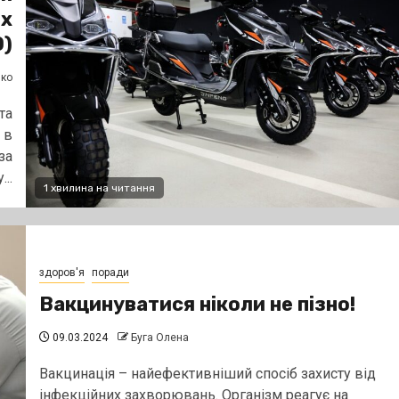
их
О)
нко
та
 в
за
..
1 хвилина на читання
здоров'я
поради
Вакцинуватися ніколи не пізно!
09.03.2024
Буга Олена
Вакцинація – найефективніший спосіб захисту від
інфекційних захворювань. Організм реагує на