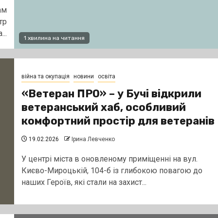
ам
тр
..
1 хвилина на читання
війна та окупація
новини
освіта
«Ветеран ПРО» – у Бучі відкрили
ветеранський хаб, особливий
комфортний простір для ветеранів
19.02.2026
Ірина Левченко
У центрі міста в оновленому приміщенні на вул.
Києво-Мироцькій, 104-б із глибокою повагою до
наших Героїв, які стали на захист...