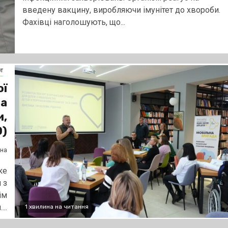
введену вакцину, виробляючи імунітет до хвороби.
Фахівці наголошують, що...
т
ої
та
и,
О)
ена
ке
 з
ім
...
1 хвилина на читання