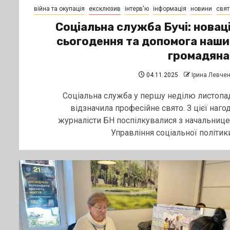
війна та окупація
ексклюзив
інтерв'ю
інформація
новини
свят
Соціальна служба Бучі: новаці
сьогодення та допомога наш
громадяна
04.11.2025
Ірина Левче
Соціальна служба у першу неділю листопа
відзначила професійне свято. З цієї нагод
журналісти БН поспілкувалися з начальниц
Управління соціальної політики.