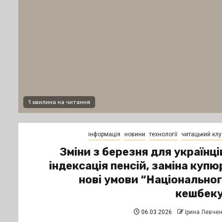
1 хвилина на читання
інформація
новини
технології
читацький клу
Зміни з березня для українці
індексація пенсій, заміна купю
нові умови “Національно
кешбеку
06.03.2026
Ірина Левче