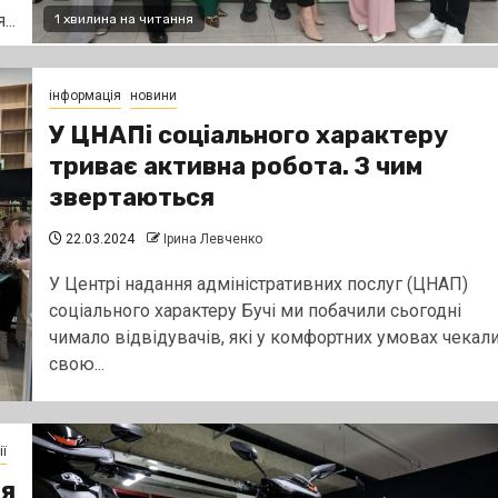
...
1 хвилина на читання
інформація
новини
У ЦНАПі соціального характеру
триває активна робота. З чим
звертаються
22.03.2024
Ірина Левченко
У Центрі надання адміністративних послуг (ЦНАП)
соціального характеру Бучі ми побачили сьогодні
чимало відвідувачів, які у комфортних умовах чекал
свою...
ї
ля