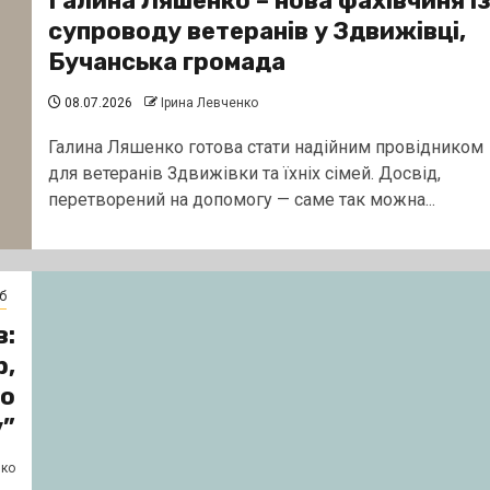
Галина Ляшенко – нова фахівчиня і
супроводу ветеранів у Здвижівці,
Бучанська громада
08.07.2026
Ірина Левченко
Галина Ляшенко готова стати надійним провідником
для ветеранів Здвижівки та їхніх сімей. Досвід,
перетворений на допомогу — саме так можна...
б
в:
р,
го
”
нко