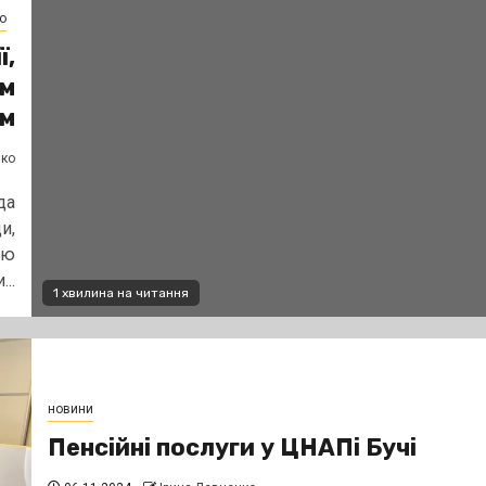
о
ї,
им
м
нко
да
и,
ею
..
1 хвилина на читання
новини
Пенсійні послуги у ЦНАПі Бучі