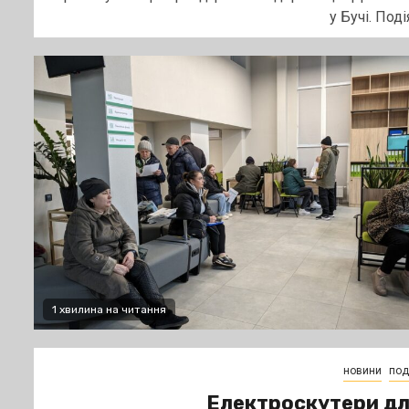
у Бучі. Подія
1 хвилина на читання
новини
поді
Електроскутери д