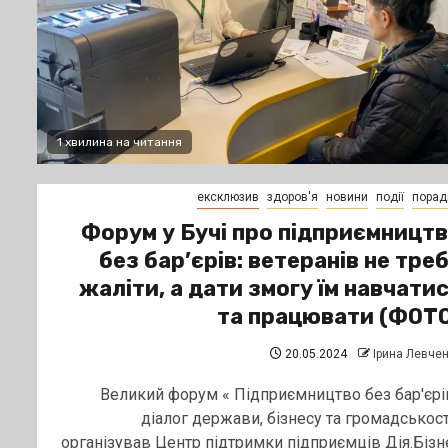
1 хвилина на читання
ексклюзив
здоров'я
новини
події
порад
Форум у Бучі про підприємницт
без бар’єрів: ветеранів не тре
жаліти, а дати змогу їм навчати
та працювати (ФОТ
20.05.2024
Ірина Левче
Великий форум « Підприємництво без бар'єрів
діалог держави, бізнесу та громадськост
організував Центр підтримки підприємців Дія.Бізн