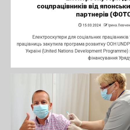
соцпрацівників від японськ
партнерів (ФОТ
15.03.2024
Ірина Левче
Електроскутери для соціальних працівників 
працівниць закупила програма розвитку ООН UNDP
Україні (United Nations Development Programme) 
фінансування Уряду.