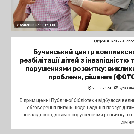
2 хвилини на читання
здоров'я
новини
спор
Бучанський центр комплексн
реабілітації дітей з інвалідністю 
порушеннями розвитку: виклик
проблеми, рішення (ФОТ
20.02.2024
Буга Ол
В приміщенні Публічної бібліотеки відбулося вели
обговорення питань щодо надання послуг дітям
інвалідністю, дітям з порушеннями розвитку, їхн
сім’ям.