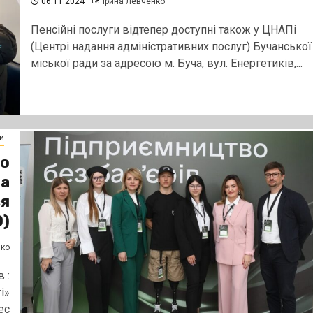
06.11.2024
Ірина Левченко
Пенсійні послуги відтепер доступні також у ЦНАПі
(Центрі надання адміністративних послуг) Бучанської
міської ради за адресою м. Буча, вул. Енергетиків,...
и
во
ба
ся
О)
нко
 :
і»
ес