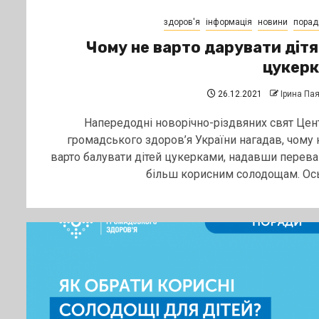
здоров'я
інформація
новини
порад
Чому не варто дарувати діт
цукер
26.12.2021
Ірина Па
Напередодні новорічно-різдвяних свят Цен
громадського здоров’я України нагадав, чому 
варто балувати дітей цукерками, надавши перева
більш корисним солодощам. Ось.