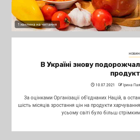
1 хвилина на читання
новин
В Україні знову подорожча
продукт
10.07.2021
Ірина Па
За оцінками Організації об’єднаних Націй, в остан
шість місяців зростання цін на продукти харчування
усьому світі було більш стрімким,.