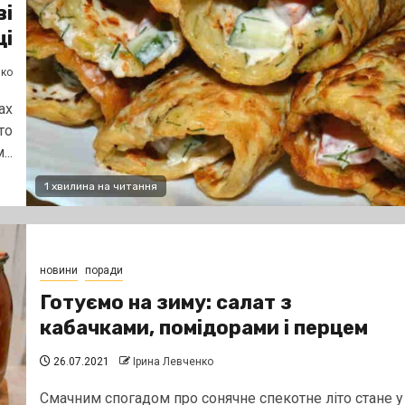
ві
ці
нко
ах
то
..
1 хвилина на читання
новини
поради
Готуємо на зиму: салат з
кабачками, помідорами і перцем
26.07.2021
Ірина Левченко
Смачним спогадом про сонячне спекотне літо стане у