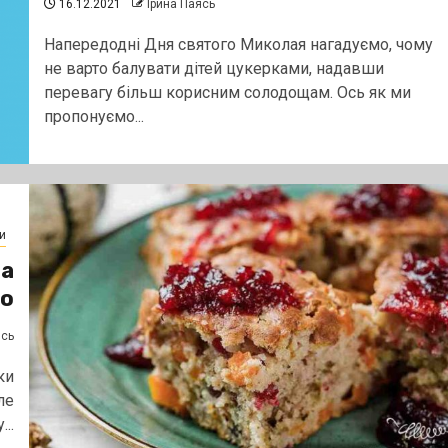
16.12.2021
Ірина Паясь
Напередодні Дня святого Миколая нагадуємо, чому
не варто балувати дітей цукерками, надавши
перевагу більш корисним солодощам. Ось як ми
пропонуємо...
и
та
ко
ясь
ки
ле
..