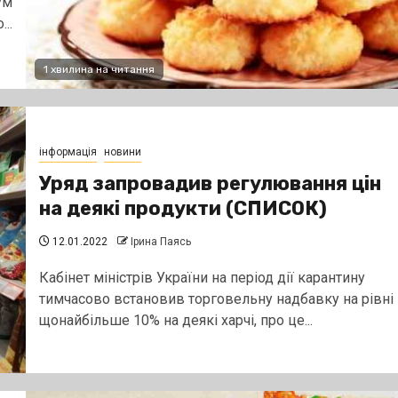
ум
..
1 хвилина на читання
інформація
новини
Уряд запровадив регулювання цін
на деякі продукти (СПИСОК)
12.01.2022
Ірина Паясь
Кабінет міністрів України на період дії карантину
тимчасово встановив торговельну надбавку на рівні
щонайбільше 10% на деякі харчі, про це...