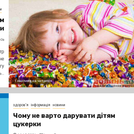
и
ям
ки
ясь
тр
не
гу
..
1 хвилина на читання
здоров'я
інформація
новини
Чому не варто дарувати дітям
цукерки