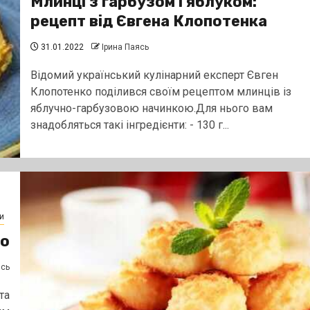
Млинці з гарбузом і яблуком:
рецепт від Євгена Клопотенка
31.01.2022
Ірина Паясь
Відомий український кулінарний експерт Євген
Клопотенко поділився своїм рецептом млинців із
яблучно-гарбузовою начинкою.Для нього вам
знадобляться такі інгредієнти: - 130 г...
и
во
ясь
та