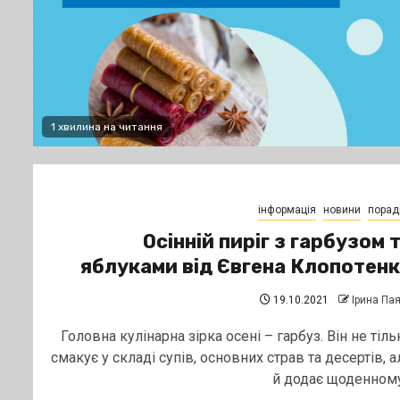
1 хвилина на читання
інформація
новини
порад
Осінній пиріг з гарбузом 
яблуками від Євгена Клопотен
19.10.2021
Ірина Па
Головна кулінарна зірка осені – гарбуз. Він не тіль
смакує у складі супів, основних страв та десертів, а
й додає щоденному.