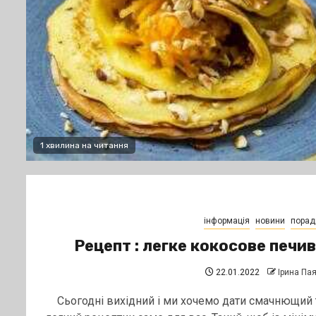
1 хвилина на читання
інформація
новини
порад
Рецепт : легке кокосове печи
22.01.2022
Ірина Па
Сьогодні вихідний і ми хочемо дати смачнющий 