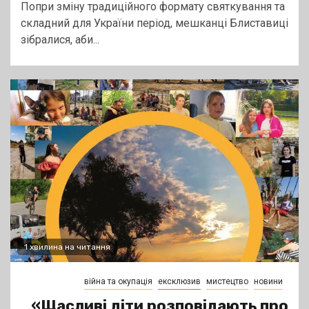
Попри зміну традиційного формату святкування та
складний для України період, мешканці Блиставиці
зібралися, аби...
1 хвилина на читання
війна та окупація
ексклюзив
мистецтво
новини
«Щасливі діти розповідають про