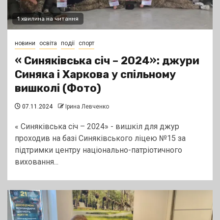
1 хвилина на читання
новини
освіта
події
спорт
« Синяківська січ – 2024»: джури
Синяка і Харкова у спільному
вишколі (Фото)
07.11.2024
Ірина Левченко
« Синяківська січ – 2024» - вишкіл для джур
проходив на базі Синяківського ліцею №15 за
підтримки центру національно-патріотичного
виховання...