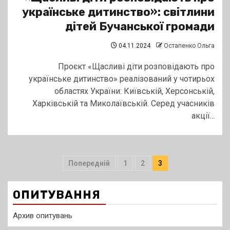
українське дитинство»: світлини
дітей Бучанської громади
04.11.2024
Остапенко Ольга
Проєкт «Щасливі діти розповідають про
українське дитинство» реалізований у чотирьох
областях України: Київській, Херсонській,
Харківській та Миколаївській. Серед учасників
акції...
Пагінація
Попередній
1
2
3
записів
ОПИТУВАННЯ
Архив опитувань