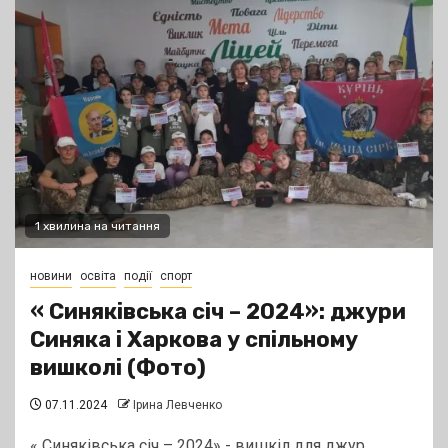
1 хвилина на читання
новини
освіта
події
спорт
« Синяківська січ – 2024»: джури
Синяка і Харкова у спільному
вишколі (Фото)
07.11.2024
Ірина Левченко
« Синяківська січ – 2024» - вишкіл для джур