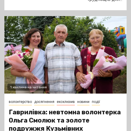
1 хвилина на читання
волонтерство
досягнення
ексклюзив
новини
події
Гаврилівка: невтомна волонтерка
Ольга Смолюк та золоте
подружжя Кузьмівних