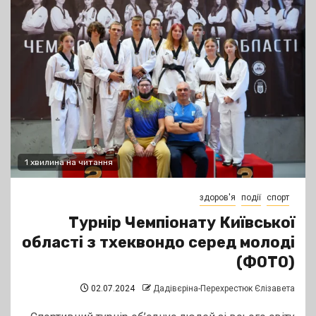
1 хвилина на читання
здоров'я
події
спорт
Турнір Чемпіонату Київської
області з тхеквондо серед молоді
(ФОТО)
02.07.2024
Дадівєріна-Перехрестюк Єлізавета