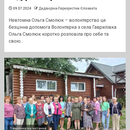
09.07.2024
Дадівєріна-Перехрестюк Єлізавета
Невтомна Ольга Смолюк – волонтерство це
безцінна допомога Волонтерка з села Гаврилівка
Ольга Смолюк коротко розповіла про себе та
свою...
1 хвилина на читання