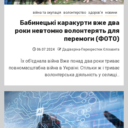
війна та окупація
волонтерство
здоров'я
новини
Бабинецькі каракурти вже два
роки невтомно волонтерять для
перемоги (ФОТО)
06.07.2024
Дадівєріна-Перехрестюк Єлізавета
Їх об'єднала війна Вже понад два роки триває
повномасштабна війна в Україні. Стільки ж і триває
волонтерська діяльність у селищі...