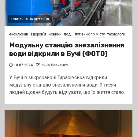
1 хвилина на читання
ексклюзив
здоров'я
новини
події
путівник по місту
технології
Модульну станцію знезалізнення
води відкрили в Бучі (ФОТО)
10.07.2024
Ірина Левченко
У Бучі в мікрорайоні Тарасівська відкрили
модульну станцію знезалізнення води. 9 тисяч
людей щодня будуть відчувати, що їх життя стало...