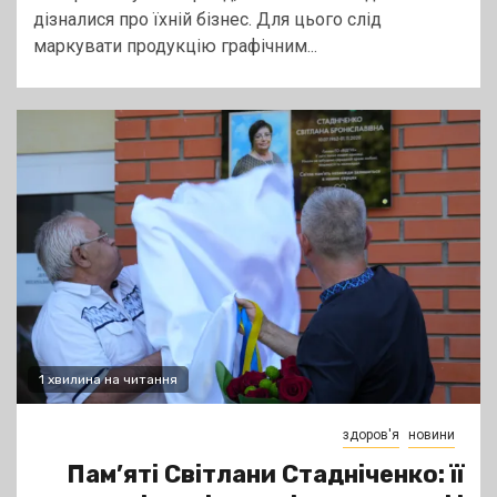
дізналися про їхній бізнес. Для цього слід
маркувати продукцію графічним...
1 хвилина на читання
здоров'я
новини
Пам’яті Світлани Стадніченко: її