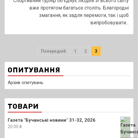
Спортивний турнір об’єднує людей зі всього світу
вже протягом багатьох століть. Благородні
змагання, як задля перемоги, так і щоб
випробовувати...
Пагінація
Попередній
1
2
3
записів
ОПИТУВАННЯ
Архив опитувань
ТОВАРИ
Газета "Бучанські новини" 31-32, 2026
20.00
₴