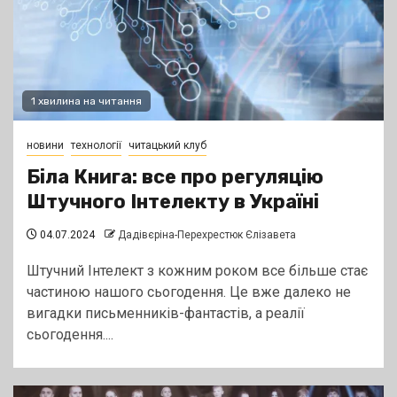
1 хвилина на читання
новини
технології
читацький клуб
Біла Книга: все про регуляцію
Штучного Інтелекту в Україні
04.07.2024
Дадівєріна-Перехрестюк Єлізавета
Штучний Інтелект з кожним роком все більше стає
частиною нашого сьогодення. Це вже далеко не
вигадки письменників-фантастів, а реалії
сьогодення....