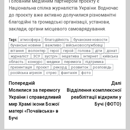
Головним медійним партнером проєкту є
Національна спілка журналістів України. Водночас
до проєкту вже активно долучилися різноманітні
благодійні та громадські організації, установи,
заклади, органи місцевого самоврядування.
атмосфера
благодійність
бучанские новости
Tags:
бучанські новини
важливо
військовослужбовці
вітання
волонтер
герої
герой
голова
діти
донат
журналіст
ЗСУ
зустріч
ініціатива
інтернет
київська
область
конкурс
медики
перемога
підтримка
презентація
проєкт
рекорд
розвиток
розповідь
російська агресія
стрес
фантазія
фото
Post
Попередній
Далі
Молилися за перемогу
Відділення комплексної
navigation
України і справедливий
реабілітації відкрили у
мир Храмі ікони Божої
Бучі (ФОТО)
матері «Почаївська» в
Бучі