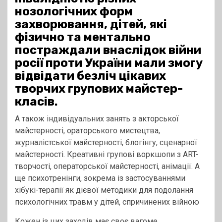
нозологічних форм
захворювання, дітей, які
фізично та ментально
постраждали внаслідок війни
росії проти України мали змогу
відвідати безліч цікавих
творчих групових майстер-
класів.
А також індивідуальних занять з акторської
майстерності, ораторського мистецтва,
журналістської майстерності, блогінгу, сценарної
майстерності. Креативні групові воркшопи з ART-
творчості, операторської майстерності, анімації. А
ще психотренінги, зокрема із застосуваннями
хібукі-терапії як дієвої методики для подолання
психологічних травм у дітей, спричинених війною
Кожен із цих заходів має своє вагоме