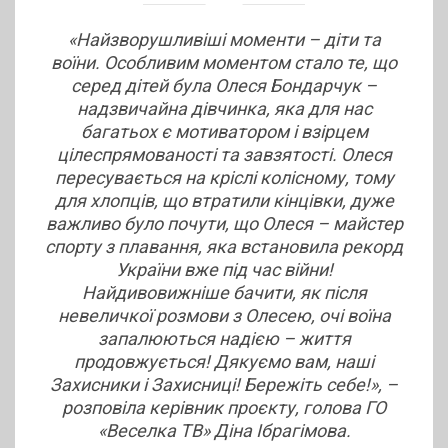
«Найзворушливіші моменти – діти та
воїни. Особливим моментом стало те, що
серед дітей була Олеся Бондарчук –
надзвичайна дівчинка, яка для нас
багатьох є мотиватором і взірцем
цілеспрямованості та завзятості. Олеся
пересувається на кріслі колісному, тому
для хлопців, що втратили кінцівки, дуже
важливо було почути, що Олеся – майстер
спорту з плавання, яка встановила рекорд
України вже під час війни!
Найдивовижніше бачити, як після
невеличкої розмови з Олесею, очі воїна
запалюються надією – життя
продовжується! Дякуємо вам, наші
Захисники і Захисниці! Бережіть себе!», –
розповіла керівник проєкту, голова ГО
«Веселка ТВ» Діна Ібрагімова.