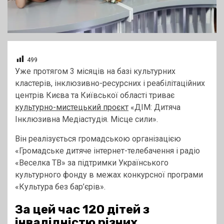
499
Уже протягом 3 місяців на базі культурних
кластерів, інклюзивно-ресурсних і реабілітаційних
центрів Києва та Київської області триває
культурно-мистецький проєкт
«ДІМ: Дитяча
Інклюзивна Медіастудія. Місце сили».
Він реалізується громадською організацією
«Громадське дитяче інтернет-телебачення і радіо
«Веселка ТВ» за підтримки Українського
культурного фонду в межах конкурсної програми
«Культура без бар’єрів».
За цей час 120 дітей з
інвалідністю різних