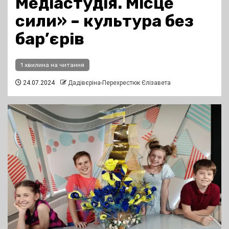
Медіастудія. Місце
сили» – культура без
бар’єрів
1 хвилина на читання
24.07.2024
Дадівєріна-Перехрестюк Єлізавета