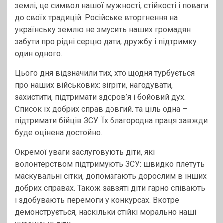
землі, це символ нашої мужності, стійкості і поваги
до своїх традицій. Російське вторгнення на
українську землю не змусить наших громадян
забути про рідні серцю дати, дружбу і підтримку
один одного.
Цього дня відзначили тих, хто щодня турбується
про наших військових: зігріти, нагодувати,
захистити, підтримати здоров’я і бойовий дух.
Список їх добрих справ довгий, та ціль одна –
підтримати бійців ЗСУ. Їх благородна праця завжди
буде оцінена достойно.
Окремої уваги заслуговують діти, які
волонтерством підтримують ЗСУ: швидко плетуть
маскувальні сітки, допомагають дорослим в інших
добрих справах. Також завзяті діти гарно співають
і здобувають перемоги у конкурсах. Вкотре
демонструється, наскільки стійкі морально наші