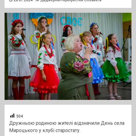
28.07.2024
Дадівєріна-Перехрестюк Єлізавета
504
Дружньою родиною жителі відзначили День села
Мироцького у клубі старостату.