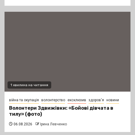
1 хвилина на читання
війна та окупація
волонтерство
ексклюзив
здоров'я
новини
Волонтери Здвижівки: «Бойові дівчата в
тилу» (фото)
06.08.2026
Ірина Левченко