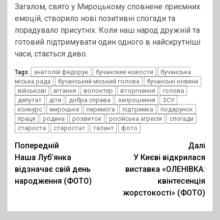
Загалом, свято у Мироцькому сповнене приємних
емоцій, створило нові позитивні спогади та
порадувало присутніх. Коли наш народ дружній та
готовий підтримувати один одного в найскрутніші
часи, стається диво.
анатолій федорук
бучанские новости
бучанська
Tags:
міська рада
бучанський міський голова
бучанські новини
військові
вітання
волонтер
вторгнення
голова
депутат
діти
добра справа
запрошення
ЗСУ
конкурс
мироцьке
перемога
підтримка
подарунок
праця
родина
розвиток
російська агресія
спогади
староста
старостат
талант
фото
Post
Попередній
Далі
Наша Луб’янка
У Києві відкрилася
navigation
відзначає свій день
виставка «ОЛЕНІВКА:
народження (ФОТО)
квінтесенція
жорстокості» (ФОТО)