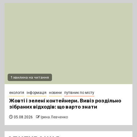
1 хвилина на читання
екологія
інформація
новини
путівник по місту
Жовті і зелені контейнери. Вивіз роздільно
зібраних відходів: що варто знати
05.08.2026
Ірина Левченко