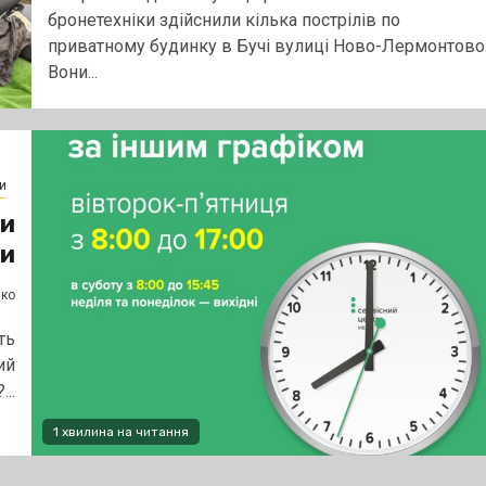
бронетехніки здійснили кілька пострілів по
приватному будинку в Бучі вулиці Ново-Лермонтово
Вони...
и
ри
ти
нко
ть
ий
..
1 хвилина на читання