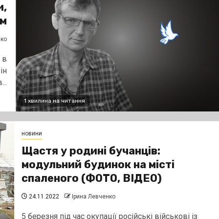
и,
ом
нко
 в
ін
..
1 хвилина на читання
новини
Щастя у родині бучанців:
модульний будинок на місті
спаленого (ФОТО, ВІДЕО)
24.11.2022
Ірина Левченко
5 березня під час окупації російські військові із