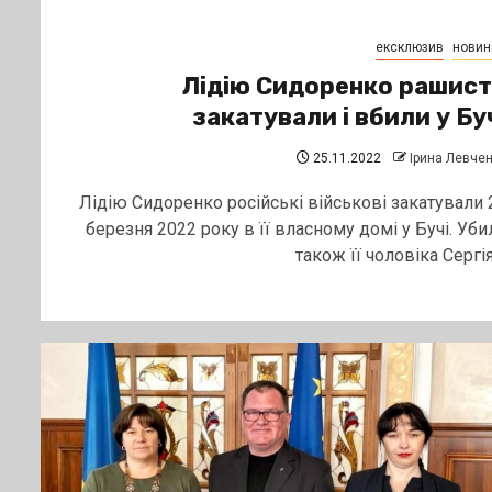
ексклюзив
новин
Лідію Сидоренко рашис
закатували і вбили у Бу
25.11.2022
Ірина Левче
Лідію Сидоренко російські військові закатували 
березня 2022 року в її власному домі у Бучі. Уби
також її чоловіка Сергія..