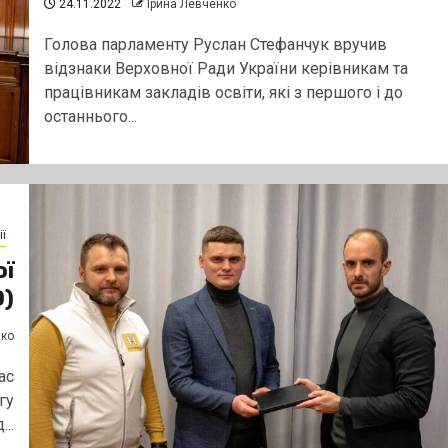
24.11.2022
Ірина Левченко
Голова парламенту Руслан Стефанчук вручив
відзнаки Верховної Ради України керівникам та
працівникам закладів освіти, які з першого і до
останнього...
ї
ої
О)
нко
ас
гу
..