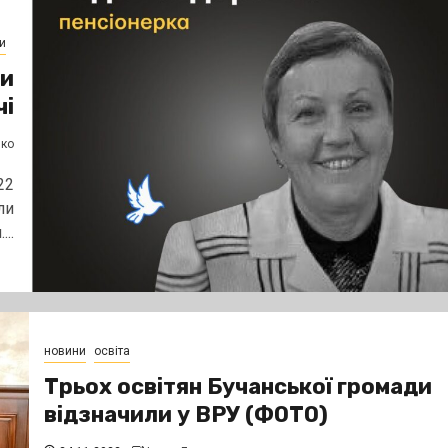
и
ти
чі
нко
22
ли
..
новини
освіта
Трьох освітян Бучанської громади
відзначили у ВРУ (ФОТО)