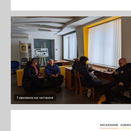
1 хвилина на читання
ексклюзив
новин