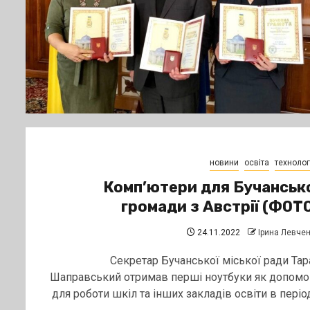
новини
освіта
технологі
Комп’ютери для Бучанськ
громади з Австрії (ФОТ
24.11.2022
Ірина Левче
Секретар Бучанської міської ради Тар
Шаправський отримав перші ноутбуки як допомо
для роботи шкіл та інших закладів освіти в період.