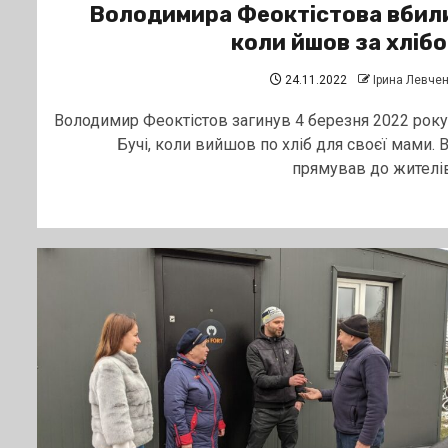
Володимира Феоктістова вбил
коли йшов за хліб
24.11.2022
Ірина Левче
Володимир Феоктістов загинув 4 березня 2022 року
Бучі, коли вийшов по хліб для своєї мами. В
прямував до жителів.