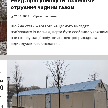
Рейд: щоб уникнути пожежі чи
отруєння чадним газом
26.11.2022
Ірина Левченко
Щоб не стати жертвою нещасного випадку,
пов’язаного із вогнем, варто бути особливо уважним
при експлуатації побутових електроприладів та
індивідуального опалення....
и
ми
О)
нко
 є