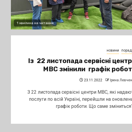
1 хвилина на читання
новини
порад
Із 22 листопада сервісні цент
МВС змінили графік робо
23.11.2022
Ірина Левче
З 22 листопада сервісні центри МВС, які надаю
послуги по всій Україні, перейшли на оновлен
графік роботи. Що саме зміниться?.