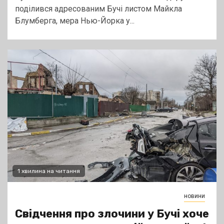
поділився адресованим Бучі листом Майкла
Блумберга, мера Нью-Йорка у...
1 хвилина на читання
новини
Свідчення про злочини у Бучі хоче