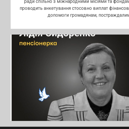
ради спільно з міжнародними місіями та фонда
проводить анкетування стосовно виплат фінансов
допомоги громадянам, постраждалим.