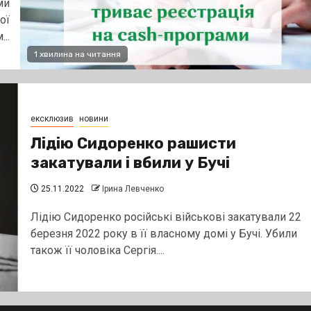
ми
ої
..
1 хвилина на читання
ексклюзив
новини
Лідію Сидоренко рашисти
закатували і вбили у Бучі
25.11.2022
Ірина Левченко
Лідію Сидоренко російські військові закатували 22
березня 2022 року в її власному домі у Бучі. Убили
також її чоловіка Сергія....