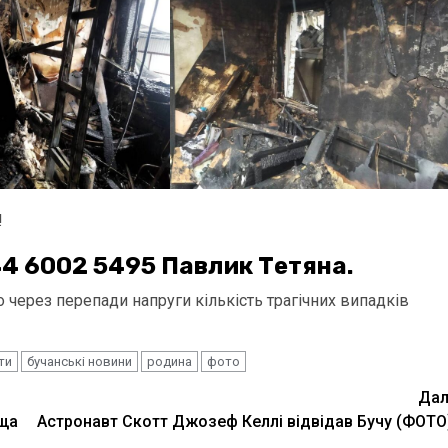
!
44 6002 5495 Павлик Тетяна.
 через перепади напруги кількість трагічних випадків
ти
бучанські новини
родина
фото
Дал
ища
Астронавт Скотт Джозеф Келлі відвідав Бучу (ФОТО