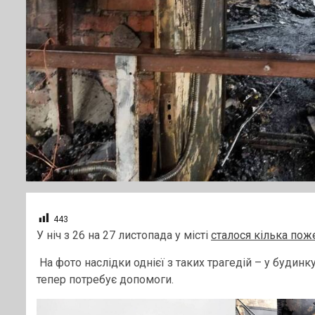
443
У ніч з 26 на 27 листопада у місті
сталося кілька по
На фото наслідки однієї з таких трагедій – у буди
тепер потребує допомоги.