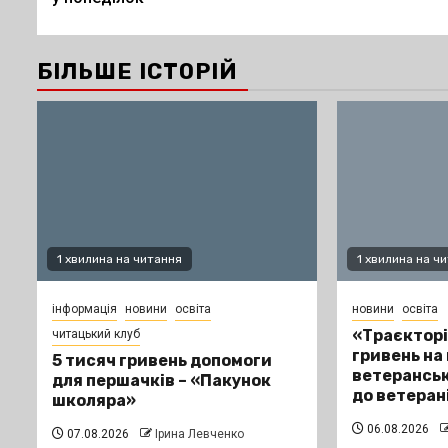
БІЛЬШЕ ІСТОРІЙ
1 хвилина на читання
1 хвилина на ч
інформація
новини
освіта
новини
освіта
«Траєкторі
читацький клуб
гривень на
5 тисяч гривень допомоги
ветеранськ
для першачків – «Пакунок
до ветеран
школяра»
06.08.2026
07.08.2026
Ірина Левченко