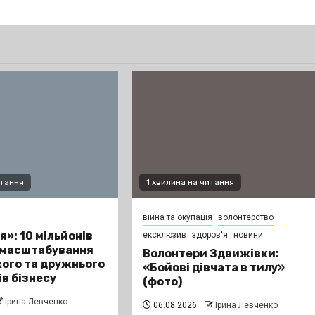
итання
1 хвилина на читання
війна та окупація
волонтерство
я»: 10 мільйонів
ексклюзив
здоров'я
новини
 масштабування
Волонтери Здвижівки:
ого та дружнього
«Бойові дівчата в тилу»
ів бізнесу
(фото)
Ірина Левченко
06.08.2026
Ірина Левченко