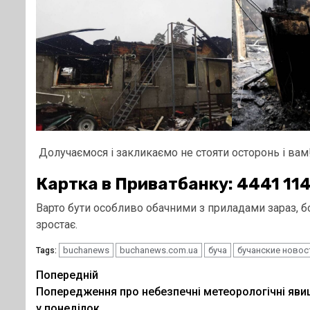
Долучаємося і закликаємо не стояти осторонь і вам
Картка в Приватбанку: 4441 11
Варто бути особливо обачними з приладами зараз, бо
зростає.
buchanews
buchanews.com.ua
буча
бучанские новос
Tags:
Post
Попередній
Попередження про небезпечні метеорологічні яв
navigation
у понеділок