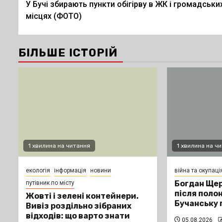
У Бучі збирають пункти обігірву в ЖК і громадськи
navigation
місцях (ФОТО)
БІЛЬШЕ ІСТОРІЙ
1 хвилина на читання
1 хвилина на ч
екологія
інформація
новини
війна та окупаці
Богдан Щер
путівник по місту
після поло
Жовті і зелені контейнери.
Бучанську 
Вивіз роздільно зібраних
відходів: що варто знати
05.08.2026