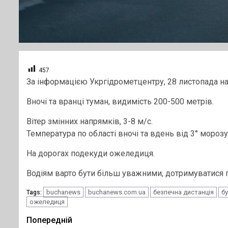
457
За інформацією Укргідрометцентру, 28 листопада на
Вночі та вранці туман, видимість 200-500 метрів.
Вітер змінних напрямків, 3-8 м/с.
Температура по області вночі та вдень від 3° морозу 
На дорогах подекуди ожеледиця.
Водіям варто бути більш уважними, дотримуватися п
buchanews
buchanews.com.ua
безпечна дистанція
б
Tags:
ожеледиця
Post
Попередній