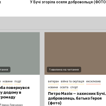
х
У Бучі згоріла оселя добровольця (ФОТО
итання
1 хвилина на читання
я
новини
події
ветеран
війна та окупація
ексклюзив
ба повернувся
новини
освіта
спорт
ну додому в
Петро Мазін — захисник Бучі,
громаду
доброволець, батько Героя
(фото)
Ірина Левченко