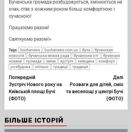
Бучанська громада розбудовується, змінюється на
очах, стає з кожним роком більш комфортною і
сучасною!
Працюємо разом!
Святкуємо разом!»
buchanews
buchanews.com.ua
буча
бучанские
Tags:
новости
бучанська міська рада
бучанська отг
бучанські
новини
громада
зміни
зустріч
київщина
комфорт
розбудова
спільно
традиції
традиція
Post
Попередній
Далі
Зустріч Нового року на
Розваги для дітей, сміх
navigation
Київській площі Бучі
та веселощі у центрі Бучі
(ФОТО)
(ФОТО)
БІЛЬШЕ ІСТОРІЙ