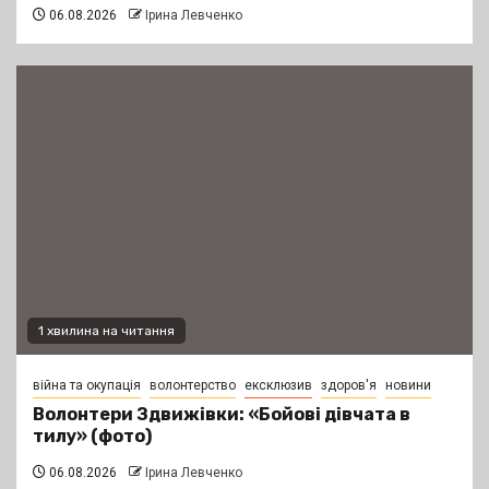
06.08.2026
Ірина Левченко
1 хвилина на читання
війна та окупація
волонтерство
ексклюзив
здоров'я
новини
Волонтери Здвижівки: «Бойові дівчата в
тилу» (фото)
06.08.2026
Ірина Левченко