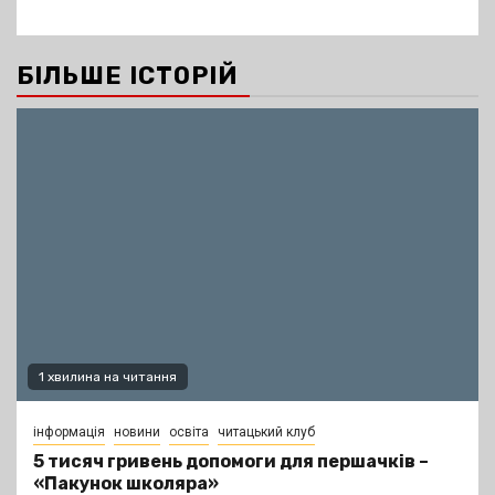
БІЛЬШЕ ІСТОРІЙ
1 хвилина на читання
інформація
новини
освіта
читацький клуб
5 тисяч гривень допомоги для першачків –
«Пакунок школяра»