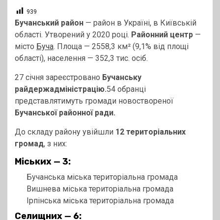
939
Бучанський район
— район в Україні, в Київській
області. Утворений у 2020 році.
Районний центр
—
місто
Буча
. Площа — 2558,3 км² (9,1% від площі
області), населення — 352,3 тис. осіб.
27 січня зареєстровано
Бучанську
райдержадміністрацію.
54 обранці
представлятимуть громади новоствореної
Бучанської районної ради.
До складу району увійшли
12 територіальних
громад
, з них:
Міських — 3:
Бучанська міська територіальна громада
Вишнева міська територіальна громада
Ірпінська міська територіальна громада
Селищних — 6: