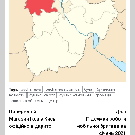
buchanews
buchanews.com.ua
буча
бучанские
Tags:
новости
бучанська отг
бучанські новини
громада
київська область
центр
Post
Попередній
Далі
Магазин Ikea в Києві
Підсумки роботи
navigation
офіційно відкрито
мобільної бригади за
січень 2021