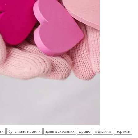
ти
бучанські новини
день закоханих
драцс
офіційно
перелік