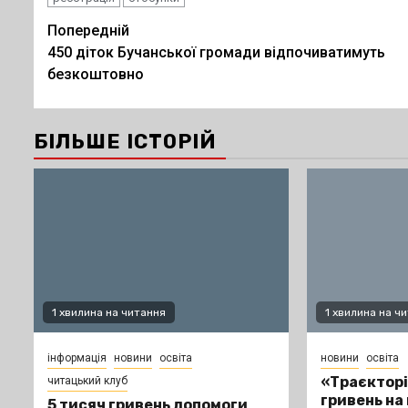
Post
Попередній
450 діток Бучанської громади відпочиватимуть
navigation
безкоштовно
БІЛЬШЕ ІСТОРІЙ
1 хвилина на читання
1 хвилина на ч
інформація
новини
освіта
новини
освіта
«Траєкторі
читацький клуб
гривень на
5 тисяч гривень допомоги