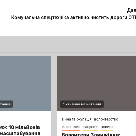
Дал
Комунальна спецтехніка активно чистить дороги ОТ
итання
1 хвилина на читання
війна та окупація
волонтерство
я»: 10 мільйонів
ексклюзив
здоров'я
новини
 масштабування
Волонтери Здвижівки: