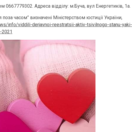
0667779302. Адреса відділу: м.Буча, вул Енергетиків, 1а.
 поза часом” визначені Міністерством юстиції України,
ws/info/viddili-derjavnoi-reestratsii-aktiv-tsivilnogo-stanu-yaki-
m-2021