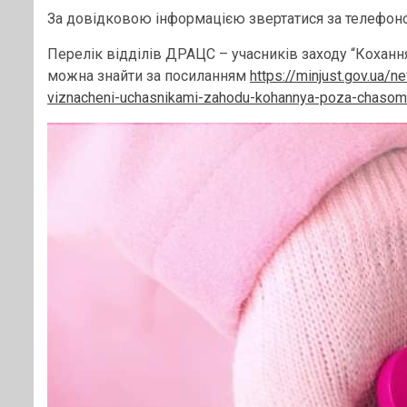
За довідковою інформацією звертатися за телефоном 
Перелік відділів ДРАЦС – учасників заходу “Кохання
можна знайти за посиланням
https://minjust.gov.ua/ne
viznacheni-uchasnikami-zahodu-kohannya-poza-chaso