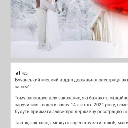
425
Бучанський міський відділ державної реєстрації акт
часом”!
Тому запрошує всіх закоханих, які бажають офіційн
заручитися і подати заяву 14 лютого 2021 року, саме
будуть приймати заяви про державну реєстрацію шл
Також, закохані, зможуть зареєструвати шлюб, маюч