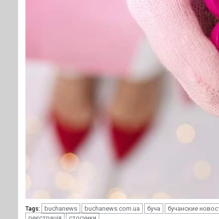
buchanews
buchanews.com.ua
буча
бучанские новос
Tags:
реєстрація
стосунки