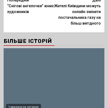
Post
Попередній
Далі
“Снігові ангелочки” юних
Жителі Київщини можуть
navigation
художників
онлайн змінити
постачальника газу на
більш вигідного
БІЛЬШЕ ІСТОРІЙ
1 хвилина на читання