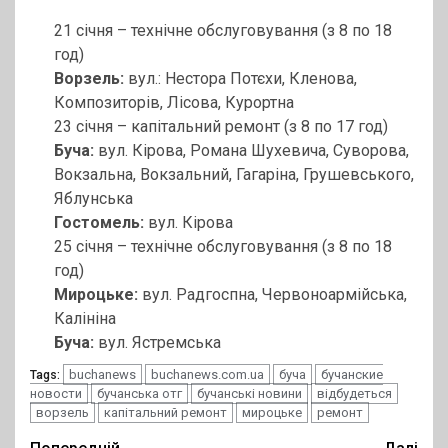
21 січня – технічне обслуговування (з 8 по 18
год)
Ворзель:
вул.: Нестора Потєхи, Кленова,
Композиторів, Лісова, Курортна
23 січня – капітальний ремонт (з 8 по 17 год)
Буча:
вул. Кірова, Романа Шухевича, Суворова,
Вокзальна, Вокзальний, Гагаріна, Грушевського,
Яблунська
Гостомель:
вул. Кірова
25 січня – технічне обслуговування (з 8 по 18
год)
Мироцьке:
вул. Радгоспна, Червоноармійська,
Калініна
Буча:
вул. Ястремська
buchanews
buchanews.com.ua
буча
бучанские
Tags:
новости
бучанська отг
бучанські новини
відбудеться
ворзель
капітальний ремонт
мироцьке
ремонт